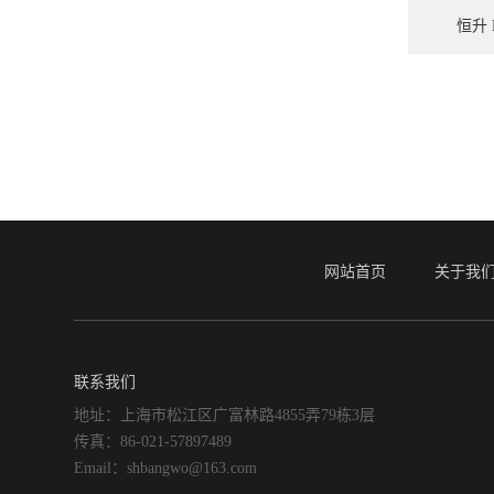
恒升 
网站首页
关于我
联系我们
地址：上海市松江区广富林路4855弄79栋3层
传真：86-021-57897489
Email：shbangwo@163.com