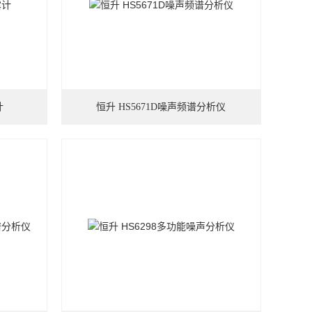
计
恒升 HS5671D噪声频谱分析仪