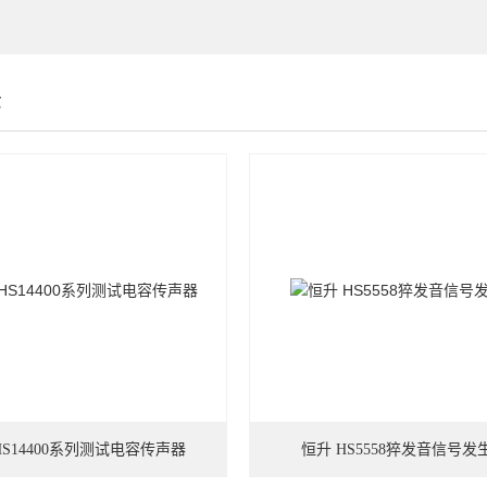
示
HS14400系列测试电容传声器
恒升 HS5558猝发音信号发