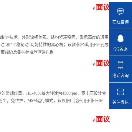
面议
￥
在线咨询
念和制造技术，外形流畅美观，结构紧凑稳固，秉承高度的通用
动”和“平稳制动”功能特性的离心机；该款非常适用于96孔或
QQ客服
不带裙边及各种标准PCR微孔板
面议
￥
电话咨询
的常规仪器，HL-4050最大转速为4500rpm，宽电压设计合
粉尘，免维护，MSM运行模式，该仪器广泛应用于临床医
关注微信
面议
￥