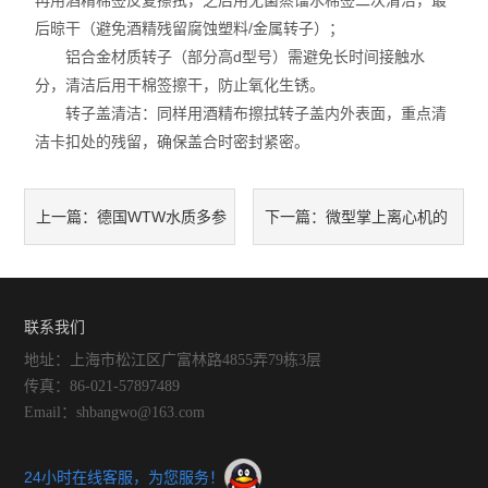
再用酒精棉签反复擦拭，之后用无菌蒸馏水棉签二次清洁，最
后晾干（避免酒精残留腐蚀塑料/金属转子）；
铝合金材质转子（部分高d型号）需避免长时间接触水
分，清洁后用干棉签擦干，防止氧化生锈。
转子盖清洁：同样用酒精布擦拭转子盖内外表面，重点清
洁卡扣处的残留，确保盖合时密封紧密。
德国WTW水质多参
微型掌上离心机的
上一篇：
下一篇：
数分析仪其定期维护是尤为重
核心功能模块如下
要的
联系我们
地址：上海市松江区广富林路4855弄79栋3层
传真：86-021-57897489
Email：shbangwo@163.com
24小时在线客服，为您服务！