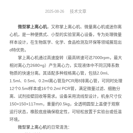
杭州爱华
技术文章
2025-08-26
气体检测仪
微型掌上离心机
，又称掌上离心机、微量离心机或迷你离
心机，是一种便携式、小型的实验室离心设备，专为处理微量
食品安全检测仪
样本设计，在生物医学、化学、食品检测及环保等领域展现出
d特优势。
环境检测仪
掌上离心机通过高速旋转（最高转速可达7000rpm，最大
相对离心力2680×g）产生离心力，实现液体中不同沉降系数
其它
物质的快速分离。其适配多种规格离心管，包括2.0ml、
香港希玛
1.5ml、0.5ml、0.2ml离心管及PCR用8排离心管，可同时处理
12个0.5ml样本或16个0.2ml PCR管，满足微量过滤、细胞分
采样管
离、试剂挂壁回收等需求。设备采用流线型设计，机身尺寸仅
150×150×117mm，重量约0.5kg，全透明圆型上盖便于观察
荧光检漏
运行状态，橡胶底座确保稳定性，可轻松放置于实验台或低温
环境。
工业设备
微型掌上离心机
的日常清洗：