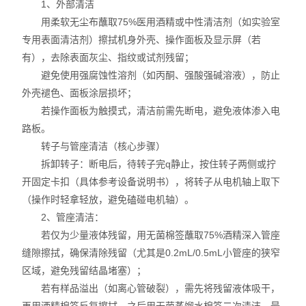
1、外部清洁
实验室设备
用柔软无尘布蘸取75%医用酒精或中性清洁剂（如实验室
专用表面清洁剂）擦拭机身外壳、操作面板及显示屏（若
有），去除表面灰尘、指纹或试剂残留；
避免使用强腐蚀性溶剂（如丙酮、强酸强碱溶液），防止
外壳褪色、面板涂层损坏；
若操作面板为触摸式，清洁前需先断电，避免液体渗入电
路板。
转子与管座清洁（核心步骤）
拆卸转子：断电后，待转子完q静止，按住转子两侧或拧
开固定卡扣（具体参考设备说明书），将转子从电机轴上取下
（操作时轻拿轻放，避免磕碰电机轴）。
2、管座清洁：
若仅为少量液体残留，用无菌棉签蘸取75%酒精深入管座
缝隙擦拭，确保清除残留（尤其是0.2mL/0.5mL小管座的狭窄
区域，避免残留结晶堵塞）；
若有样品溢出（如离心管破裂），需先将残留液体吸干，