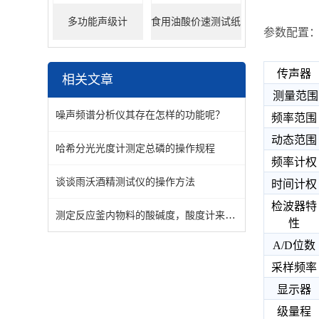
多功能声级计
食用油酸价速测试纸
参数配置
传声器
相关文章
测量范围
噪声频谱分析仪其存在怎样的功能呢？
频率范围
动态范围
哈希分光光度计测定总磷的操作规程
频率计权
谈谈雨沃酒精测试仪的操作方法
时间计权
检波器特
测定反应釜内物料的酸碱度，酸度计来帮忙！
性
A/D位数
采样频率
显示器
级量程