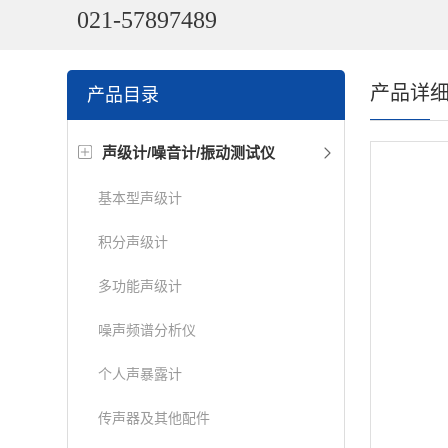
021-57897489
产品详
产品目录
声级计/噪音计/振动测试仪
基本型声级计
积分声级计
多功能声级计
噪声频谱分析仪
个人声暴露计
传声器及其他配件