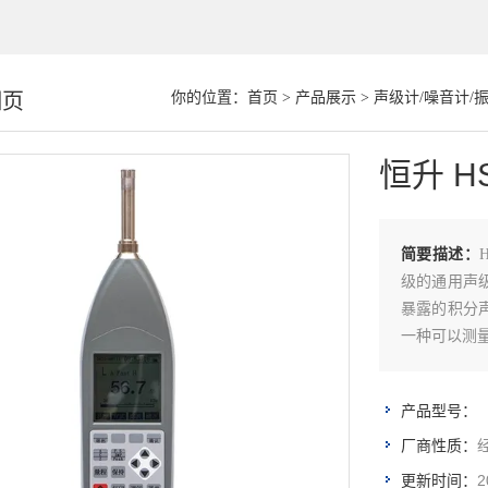
细页
你的位置：
首页
>
产品展示
>
声级计/噪音计/
恒升 H
简要描述：
级的通用声
暴露的积分
一种可以测量
动卫生、工
量、机器设
产品型号：
厂商性质：
2
更新时间：