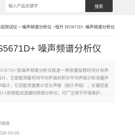
振动测试仪
>
噪声频谱分析仪
>恒升 HS5671D+ 噪声频谱分析仪
S5671D+ 噪声频谱分析仪
HS5671D+型噪声频谱分析仪既是一种测量指数时间计权声
级计，又是能测量时间平均声级的积分平均声级计和测量声
声级计，它还能测量累计百分声级（统计声级），仪器还是
1/1倍频程滤波器的频谱分析仪；可广泛用于环境保护、劳
业企业、科研教学等领域，完成环境噪声测量、机场噪声测
备噪声测量以及建筑声学测量。
经销商
026-03-03