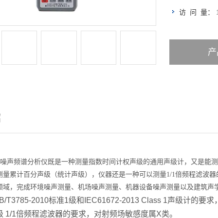
访 问 量：
产
绍
1D+型噪声频谱分析仪既是一种测量指数时间计权声级的通用声级计，又是
测量累计百分声级（统计声级），仪器还是一种可以测量1/1倍频程滤波
领域，完成环境噪声测量、机场噪声测量、机器设备噪声测量以及建筑声
T3785-2010标准1级和IEC61672-2013 Class 1声级计的要求，
1 级 1/1倍频程滤波器的要求，对射频场敏感度属X类。