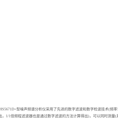
：
HS5671D+
型噪声频谱分析仪
采用了先进的数字滤波和数字检波技术(频率
出，1/1倍频程滤波器也是通过数字滤波的方法计算得出)，可以同时测量(并行)并显