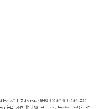
计权ACZ和时间计权FSI均通过数字滤波和数字检波计算得
示不同时间计权(Fast、Slow、Impulse、Peak)和不同