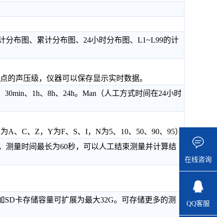
分布图、累计分布图、24小时分布图、L1~L99的计
率点的声压级，仪器可以保存显示实时数据。
in、30min、1h、8h、24h。Man（人工方式时间在24小时
,（X为A、C、Z，Y为F、S、I，N为5、10、50、90、95）
max，测量时间最长为60秒，可以人工结束测量并计算结
在线咨询
。如加SD卡存储容量可扩展为最大32G。可存储更多的测
QQ客服