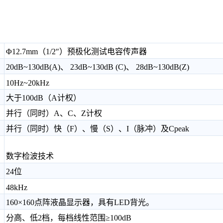
：
Φ1
2.7mm（1/2″）预极化测试电容传声器
20dB~130dB(A)、 23dB~130dB (C)、 28dB~130dB(Z)
10Hz~20kHz
大于100dB（A计权）
并行（同时）A、C、Z计权
并行（同时）快（F）、慢（S）、I（脉冲）及Cpeak
数字检波技术
24位
48kHz
160×160点阵液晶显示器，具有LED背光。
分高、低2档，每档线性范围≥100dB