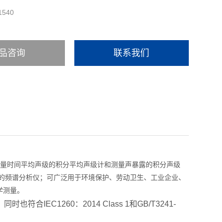
1540
品咨询
联系我们
能测量时间平均声级的积分平均声级计和测量声暴露的积分声级
器的频谱分析仪；可广泛用于环境保护、劳动卫生、工业企业、
学测量。
同时也符合IEC1260：2014 Class 1和GB/T3241-