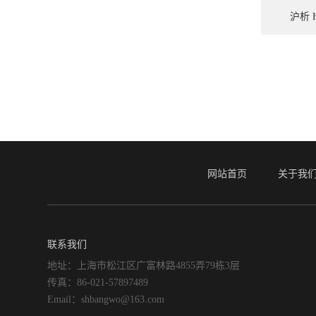
沪析 
网站首页
关于我
联系我们
地址：上海市松江区广富林路4855弄79栋3层
传真：86-021-57897489
Email：shbangwo@163.com