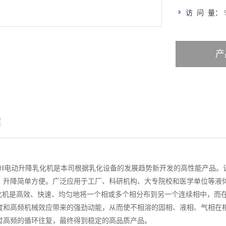
访 问 量：
产
绍
0DRH电动升降乳化机是本司根据乳化设备的发展趋势新开发的高性能产品。
。升降简单方便。广泛应用于工厂、科研机构、大专院校和医学单位等液体中
化机是高效、快速、均匀地将一个相或多个相分布到另一个连续相中，而
度和高频机械效应带来的强劲动能，从而使不相溶的固相、液相、气相在
过高频的循环往复，最终得到稳定的高品质产品。