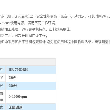
异步电机、无火花/粉尘，安全性能更高，噪音小，动力足，可长时间运行
0V/380V使用电源，满足不同工作环境；
用精加工处理，运行更平稳持久，出料效果更佳;
料粘度高，可超长时间连续工作；
电柜均采用优质不锈钢包壳设计,避免在使用过程中因物料沾染，出现耐清
：
号
HR-750DRH
V
220V
W
750W
围
0~10000rpm
pm
式
无级调速