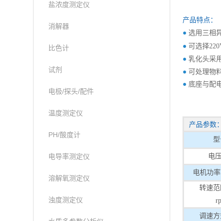
盐浓度测定仪
产品特点：
消解器
●
选用三相
●
可选择22
比色计
●
乳化头采
试剂
●
可处理物
●
底座与配
电极/探头/配件
温度测定仪
产品参数
PH/酸度计
型
电导率测定仪
电压
电机功率
溶解氧测定仪
转速范
浊度测定仪
r
调速方