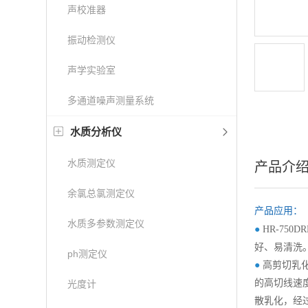
声校准器
振动检测仪
声学实验室
多通道噪声测量系统
水质分析仪
水质测定仪
产品介
余氯总氯测定仪
产品应用：
水质多参数测定仪
●
HR-75
好、易清洗
ph测定仪
●
高剪切乳
的高切线速
光度计
散乳化，经