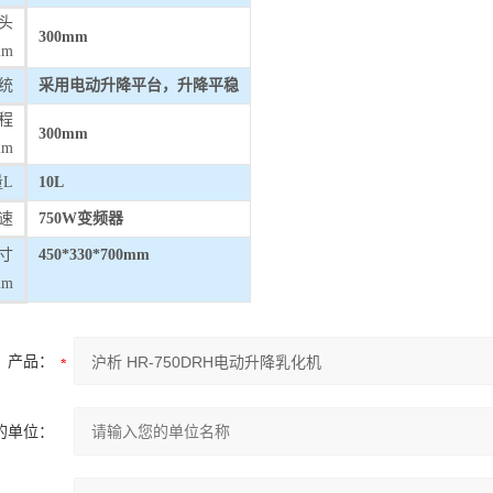
头
300mm
m
统
采用电动升降平台，升降平稳
程
300mm
mm
L
10L
速
750W变频器
寸
450*330*700mm
mm
产品：
的单位：