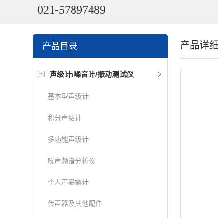
021-57897489
产品详
产品目录
声级计/噪音计/振动测试仪
基本型声级计
积分声级计
多功能声级计
噪声频谱分析仪
个人声暴露计
传声器及其他配件