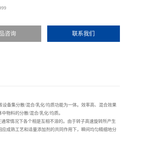
999
品咨询
联系我们
该设备集分散/混合/乳化/均质功能为一体。效率高、混合效果
物料的分散/混合/乳化/均质。
在通常情况下各个相是互相不溶的。由于转子高速旋转所产生
相应成熟工艺和适量添加剂的共同作用下，瞬间均匀精细地分