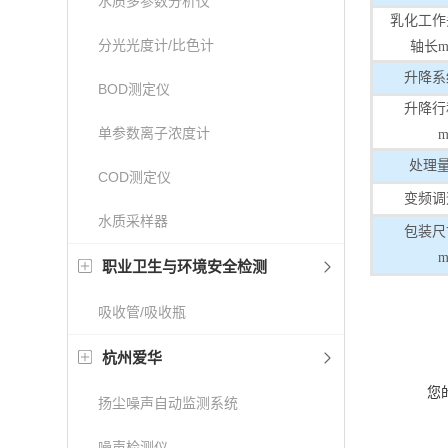
水质多参数分析仪
乳化工作
分光光度计/比色计
轴长m
升降系
BOD测定仪
升降行
单参数离子浓度计
处理量
COD测定仪
变频调
水质采样器
包装尺
职业卫生与环境安全检测
吸收管/吸收瓶
杭州爱华
您
扬尘噪声自动监测系统
噪声检测仪