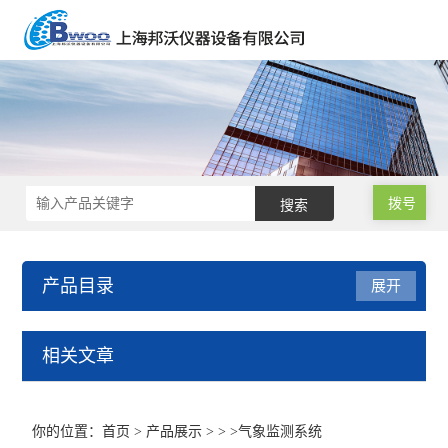
拨号
产品目录
展开
声级计/噪音计/振动测试仪
相关文章
基本型声级计
你的位置：
首页
>
产品展示
> > >气象监测系统
积分声级计