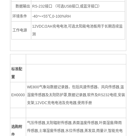
数据输出
RS-232接口 （可选USB接口,或蓝牙接口）
果蔬、茶叶类检测仪
环境条件
-40～+55℃,0-100%RH
环境检测仪
12VDC/2AH充电电池,可选太阳能电池板用于长期连续监
工作电源
测
电导率测定
正负离子浓度检测仪
负离子检测仪
标准配
置
fluke红外热像仪
WE800气象站数据记录器，包括风速传感器、风向传感器,温
WBGT热指数测定仪
EH0000
湿度传感器及太阳防护罩,数据记录器,软件及RS232电缆,安装
支架,12VDC充电电池及充电器,使用手册
粉尘检测仪
其它
气压传感器,太阳辐射传感器,表面温度传感器,叶面湿度/降雨
选购附
传感器,土壤湿度传感器,水位传感器,蒸发皿,雨量计,智能充电
校准液
件