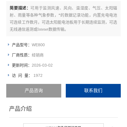
余氯总氯测定仪
简要描述：
可用于监测风速、风向、温湿度、气压、太阳辐
射、雨量等各种气象参数，*的数据记录功能，内置充电电池
水质多参数测定仪
可连续工作数月，可选太阳能电池板用于长期连续监测，可选
无线通信遥测或Intenet数据传输。
ph测定仪
光度计
WE800
产品型号：
经销商
厂商性质：
盐浓度测定仪
2026-03-02
更新时间：
消解器
1972
访 问 量：
比色计
产品咨询
联系我们
试剂
电极/探头/配件
产品介绍
温度测定仪