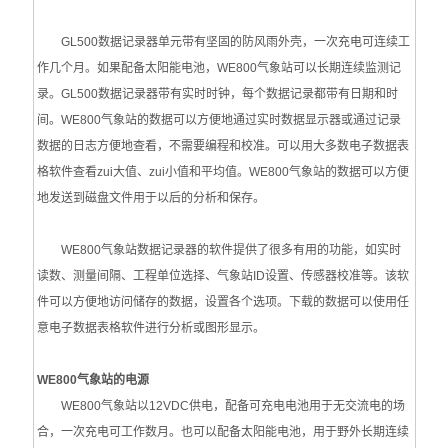
呼气式酒精测试仪
GL500数据记录器单元带有坚固的防风雨外壳，一次充电可连续工
气体在线监测仪
作几个月。如果配备太阳能电池，WE800气象站可以长期连续监测记
录。GL500数据记录器带有实时时钟，每个数据记录都带有日期和时
环氧乙烷检测仪
间。WE800气象站的数据可以方便地通过实时数据显示器或通过记录
磷化氢检测仪
数据的日志方便地查看，不需要编程和校准。可以用大多数电子数据表
格软件查看zui大值、zui小值和平均值。WE800气象站的数据可以方便
四气体检测仪
地发送到磁盘文件用于以后的分析和保存。
TVOC检测仪
WE800气象站数据记录器的软件提供了很多有用的功能，如实时
一氧化碳检测仪
读数、测量间隔、工程单位选择、气象站ID设置、传感器校准等。该软
件可以方便地访问储存的数据，设置各个选项。下载的数据可以使用任
氯气检测仪
意电子数据表格软件进行分析或图形显示。
二氧化碳检测仪
WE800气象站的电源
酒精检测仪
WE800气象站以12VDC供电，配备可充电电池用于无交流电的场
合，一次充电可工作数月。也可以配备太阳能电池，用于野外长期连续