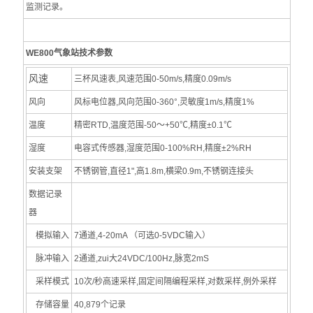
氨气检测仪
监测记录。
硫化氢检测仪
WE800气象站技术参数
氢气检测仪
风速
三杯风速表,风速范围0-50m/s,精度0.09m/s
氧气检测仪
风向
风标电位器,风向范围0-360°,灵敏度1m/s,精度1%
臭氧检测仪
温度
精密RTD,温度范围-50～+50℃,精度±0.1℃
湿度
电容式传感器,湿度范围0-100%RH,精度±2%RH
甲醛检测仪
安装支架
不锈钢管,直径1",高1.8m,横梁0.9m,不锈钢连接头
食品安全检测仪
数据记录
器
折光分析仪
模拟输入
7通道,4-20mA （可选0-5VDC输入）
食用油过氧化值速测试纸
脉冲输入
2通道,zui大24VDC/100Hz,脉宽2mS
食用油酸价速测试纸
采样模式
10次/秒高速采样,固定间隔编程采样,对数采样,例外采样
存储容量
40,879个记录
食用油类检测仪