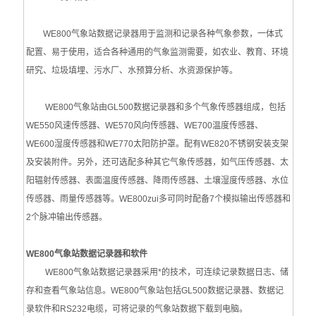
职业卫生与环境安全检测
WE800气象站数据记录器用于监测和记录各种气象参数，一体式
吸收管/吸收瓶
配置、易于使用，适合各种通用的气象监测需要，如农业、教育、环境
杭州爱华
研究、垃圾填埋、污水厂、水预算分析、水资源保护等。
扬尘噪声自动监测系统
WE800气象站由GL500数据记录器和多个气象传感器组成，包括
WE550风速传感器、WE570风向传感器、WE700温度传感器、
噪声检测仪
WE600湿度传感器和WE770太阳防护罩。配有WE820不锈钢安装支架
及安装附件。另外，还可选配多种其它气象传感器，如气压传感器、太
爱华声级计
阳辐射传感器、表面温度传感器、降雨传感器、土壤湿度传感器、水位
声级计和噪声测量分析仪
传感器、雨量传感器等。WE800zui多可同时配备7个模拟输出传感器和
2个脉冲输出传感器。
气体检测仪
WE800气象站数据记录器和软件
一氧化碳分析仪
WE800气象站数据记录器采用*的技术，可连续记录数据日志、储
存和查看气象站信息。WE800气象站包括GL500数据记录器、数据记
雨沃酒精测试仪
录软件和RS232电缆，可将记录的气象站数据下载到电脑。