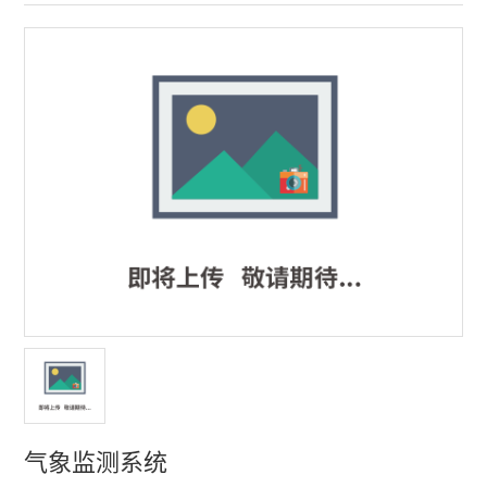
多功能声级计
噪声频谱分析仪
个人声暴露计
传声器及其他配件
声校准器
振动检测仪
声学实验室
多通道噪声测量系统
水质分析仪
气象监测系统
水质测定仪