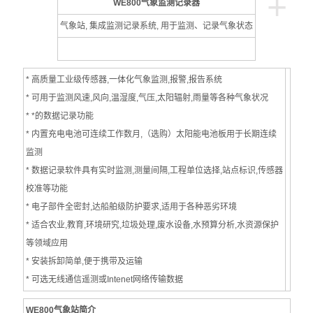
+
WE800气象监测记录器
PH/酸度计
气象站, 集成监测记录系统, 用于监测、记录气象状态
电导率测定仪
溶解氧测定仪
* 高质量工业级传感器,一体化气象监测,报警,报告系统
* 可用于监测风速,风向,温湿度,气压,太阳辐射,雨量等各种气象状况
浊度测定仪
* *的数据记录功能
水质多参数分析仪
* 内置充电电池可连续工作数月,（选购）太阳能电池板用于长期连续
监测
分光光度计/比色计
* 数据记录软件具有实时监测,测量间隔,工程单位选择,站点标识,传感器
校准等功能
BOD测定仪
* 电子部件全密封,达船舶级防护要求,适用于各种恶劣环境
* 适合农业,教育,环境研究,垃圾处理,废水设备,水预算分析,水资源保护
单参数离子浓度计
等领域应用
COD测定仪
* 安装拆卸简单,便于携带及运输
* 可选无线通信遥测或Intenet网络传输数据
水质采样器
WE800气象站简介