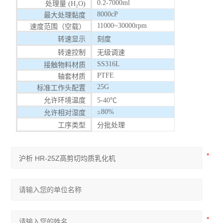
0.2-7000ml
处理量 (H₂O)
职业卫生与环境安全检测
8000cP
最大处理黏度
11000~30000rpm
速度范围（空载）
吸收管/吸收瓶
转速显示
刻度
杭州爱华
转速控制
无级调速
SS316L
接触物料材质
扬尘噪声自动监测系统
PTFE
轴套材质
25G
标准工作头配置
噪声检测仪
允许环境温度
5-40℃
≤80%
允许相对湿度
爱华声级计
工序类型
分批处理
声级计和噪声测量分析仪
气体检测仪
一氧化碳分析仪
雨沃酒精测试仪