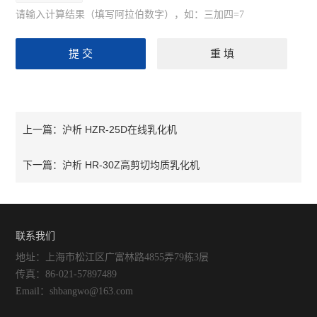
氨气检测仪
请输入计算结果（填写阿拉伯数字），如：三加四=7
硫化氢检测仪
氢气检测仪
氧气检测仪
臭氧检测仪
沪析 HZR-25D在线乳化机
上一篇：
甲醛检测仪
沪析 HR-30Z高剪切均质乳化机
下一篇：
食品安全检测仪
折光分析仪
联系我们
食用油过氧化值速测试纸
地址：上海市松江区广富林路4855弄79栋3层
传真：86-021-57897489
食用油酸价速测试纸
Email：shbangwo@163.com
食用油类检测仪