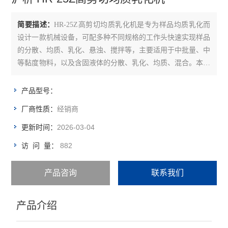
余氯总氯测定仪
简要描述：
HR-25Z高剪切均质乳化机是专为样品均质乳化而
水质多参数测定仪
设计一款机械设备，可配多种不同规格的工作头快速实现样品
的分散、均质、乳化、悬浊、搅拌等，主要适用于中批量、中
ph测定仪
等黏度物料，以及含固液体的分散、乳化、均质、混合。本产
品使用的电机大大降低了仪器设备工作噪音，可以长时间工
光度计
作。
产品型号：
盐浓度测定仪
经销商
厂商性质：
消解器
2026-03-04
更新时间：
882
访 问 量：
比色计
试剂
产品咨询
联系我们
电极/探头/配件
产品介绍
温度测定仪