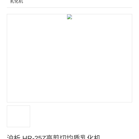
乳化机
多功能声级计
噪声频谱分析仪
个人声暴露计
传声器及其他配件
声校准器
振动检测仪
声学实验室
多通道噪声测量系统
水质分析仪
水质测定仪
沪析 HR-25Z高剪切均质乳化机