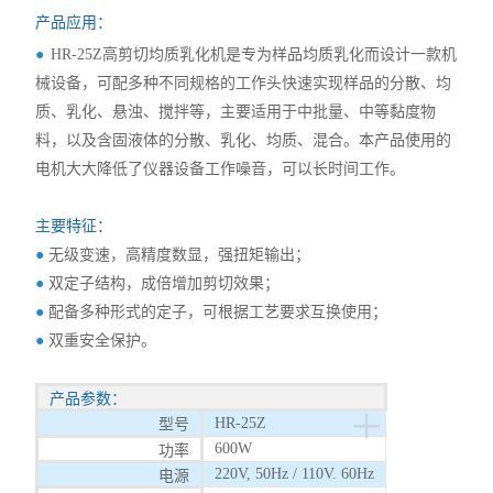
PH/酸度计
产品应用：
●
HR-25Z高剪切均质乳化机是专为样品均质乳化而设计一款机
电导率测定仪
械设备，可配多种不同规格的工作头快速实现样品的分散、均
质、乳化、悬浊、搅拌等，主要适用于中批量、中等黏度物
溶解氧测定仪
料，以及含固液体的分散、乳化、均质、混合。本产品使用的
浊度测定仪
电机大大降低了仪器设备工作噪音，可以长时间工作。
水质多参数分析仪
主要特征：
●
无级变速，高精度数显，强扭矩输出；
分光光度计/比色计
●
双定子结构，成倍增加剪切效果；
BOD测定仪
●
配备多种形式的定子，可根据工艺要求互换使用；
●
双重安全保护。
单参数离子浓度计
产品参数：
+
COD测定仪
HR-25Z
型号
600W
功率
水质采样器
220V, 50Hz / 110V. 60Hz
电源