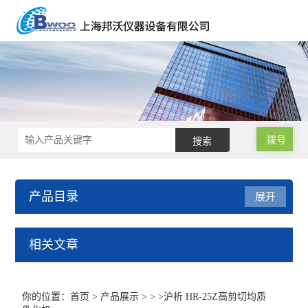
拨号
产品目录
展开
声级计/噪音计/振动测试仪
相关文章
基本型声级计
你的位置：
首页
>
产品展示
> > >沪析 HR-25Z高剪切均质
积分声级计