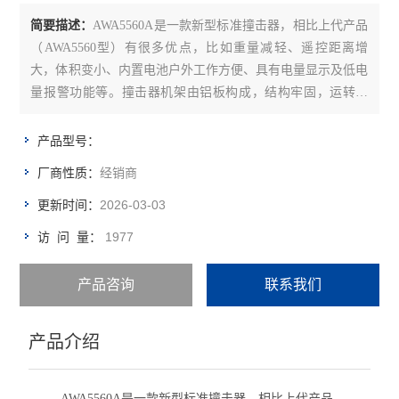
余氯总氯测定仪
简要描述：
AWA5560A是一款新型标准撞击器，相比上代产品
（AWA5560型）有很多优点，比如重量减轻、遥控距离增
水质多参数测定仪
大，体积变小、内置电池户外工作方便、具有电量显示及低电
量报警功能等。撞击器机架由铝板构成，结构牢固，运转稳
ph测定仪
定。精密的加工工艺使撞击器自身的机械噪声低。为了方便运
输，专门设计了铝制外包装箱（选配），美观、大方、便捷。
光度计
产品型号：
经销商
厂商性质：
盐浓度测定仪
2026-03-03
更新时间：
消解器
1977
访 问 量：
比色计
产品咨询
联系我们
试剂
电极/探头/配件
产品介绍
温度测定仪
AWA5560A
是一款
新型标准
撞
击器，相比上代产品