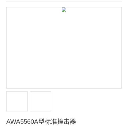
多功能声级计
噪声频谱分析仪
个人声暴露计
传声器及其他配件
声校准器
振动检测仪
声学实验室
多通道噪声测量系统
水质分析仪
AWA5560A型标准撞击器
水质测定仪