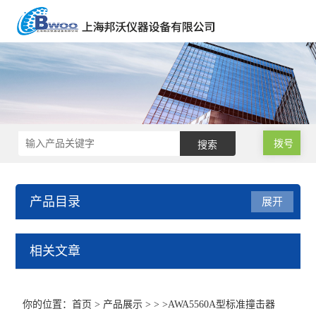
拨号
产品目录
展开
声级计/噪音计/振动测试仪
相关文章
基本型声级计
你的位置：
首页
>
产品展示
> > >AWA5560A型标准撞击器
积分声级计