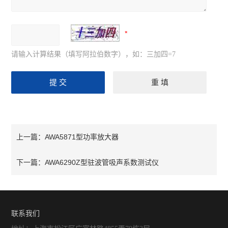
氨气检测仪
硫化氢检测仪
氢气检测仪
请输入计算结果（填写阿拉伯数字），如：三加四=7
氧气检测仪
臭氧检测仪
甲醛检测仪
食品安全检测仪
AWA5871型功率放大器
上一篇：
折光分析仪
AWA6290Z型驻波管吸声系数测试仪
下一篇：
食用油过氧化值速测试纸
食用油酸价速测试纸
联系我们
食用油类检测仪