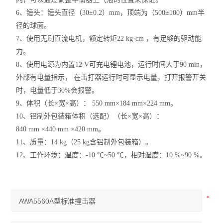
职业卫生与环境安全检测
6、锤头：锤头直径（30±0.2）mm，顶端为（500±100）mm半
径的球面。
吸收管/吸收瓶
7、使用无刷直流电机，额定转矩22 kg·cm ，有足够的驱动能
杭州爱华
力。
8、使用电源为内置12 V可充电锂电池，运行时间大于90 min，
扬尘噪声自动监测系统
外部有电量指示， 在击打器运行时可显示电量，打开报警开关
时，电量低于30%会报警。
噪声检测仪
9、体积（长×宽×高）： 550 mm×184 mm×224 mm。
10、铝制外包装箱体积（选配）（长×宽×高）：
爱华声级计
840 mm ×440 mm ×420 mm。
声级计和噪声测量分析仪
11、质量：14 kg（25 kg含铝制外包装箱）。
12、工作环境：温度：-10 ℃~50 ℃，相对湿度：10 %~90 %。
气体检测仪
一氧化碳分析仪
雨沃酒精测试仪