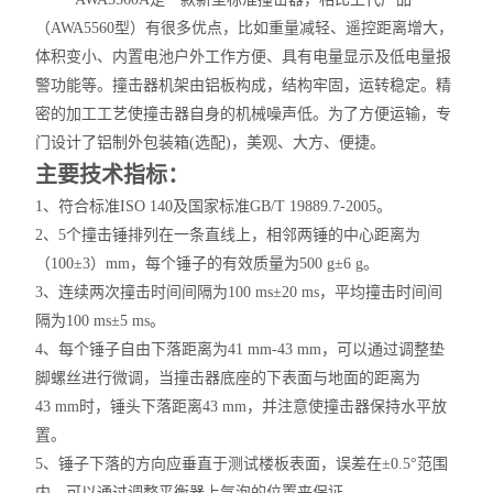
PH/酸度计
（
AWA5560
型
）
有很多优点，比如重量减轻、遥控距离增大，
体积变小、内置电池户外工作方便
、具有电量显示及低电量报
电导率测定仪
警功能等。撞击器机架由铝板构成，结构牢固，运转稳定。精
密的加工工艺使撞击器自身的机械噪声低。为了方便运输，专
溶解氧测定仪
门设计了铝制外包装箱(选配)，美观、大方、便捷。
浊度测定仪
主要技术指标：
1、符合标准ISO 140及国家标准GB/T 19889.7-2005。
水质多参数分析仪
2、5个撞击锤排列在一条直线上，相邻两锤的中心距离为
分光光度计/比色计
（100±3）mm，每个锤子的有效质量为500 g±6 g。
3、连续两次撞击时间间隔为100 ms±20 ms，平均撞击时间间
BOD测定仪
隔为100 ms±5 ms。
4、每个锤子自由下落距离为41 mm-43 mm，可以通过调整垫
单参数离子浓度计
脚螺丝进行微调，当撞击器底座的下表面与地面的距离为
COD测定仪
43 mm时，锤头下落距离43 mm，并注意使撞击器保持水平放
置。
水质采样器
5、锤子下落的方向应垂直于测试楼板表面，误差在±0.5°范围
内，可以通过调整平衡器上气泡的位置来保证。