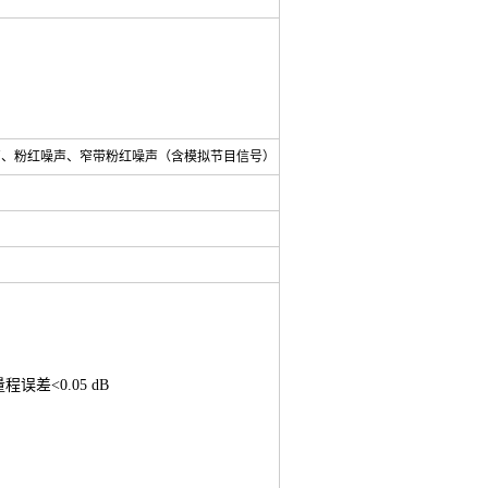
声、粉红噪声、窄带粉红噪声（含模拟节目信号）
误差<0.05 dB