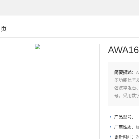
细页
AWA1
简要描述：
多功能信号
弦波猝发音
号。采用数
产品型号：
厂商性质：
2
更新时间：