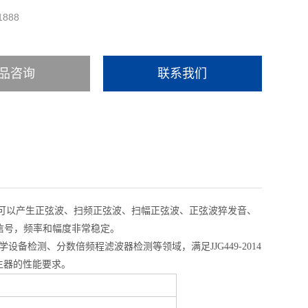
1888
品咨询
联系我们
它可以产生正弦波、扫频正弦波、扫幅正弦波、正弦波猝发音、
信号，频率和幅度非常稳定。
设备检测、分数倍频程滤波器检测等领域，满足JJG449-2014
生器的性能要求。