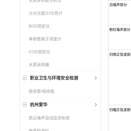
水质多参数分析仪
白噪声部分
分光光度计/比色计
BOD测定仪
粉红噪声部
单参数离子浓度计
COD测定仪
扫频正弦波部
水质采样器
职业卫生与环境安全检测
吸收管/吸收瓶
杭州爱华
扫幅正弦波部
扬尘噪声自动监测系统
噪声检测仪