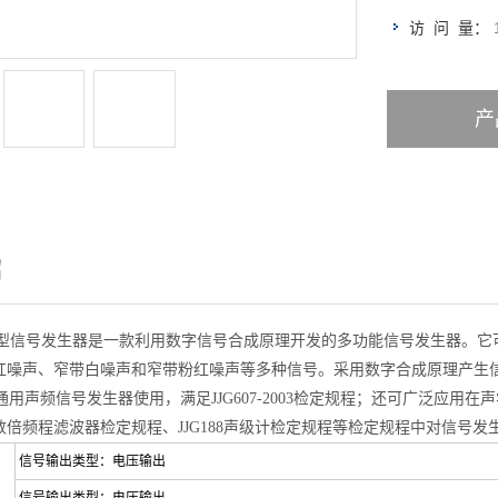
访 问 量：
产
绍
51型信号发生器是一款利用数字信号合成原理开发的多功能信号发生器。
红噪声、窄带白噪声和窄带粉红噪声等多种信号。采用数字合成原理产生
声频信号发生器使用，满足JJG607-2003检定规程；还可广泛应用在声学
数倍频程滤波器检定规程、JJG188声级计检定规程等检定规程中对信号发
信号输出类型：电压输出