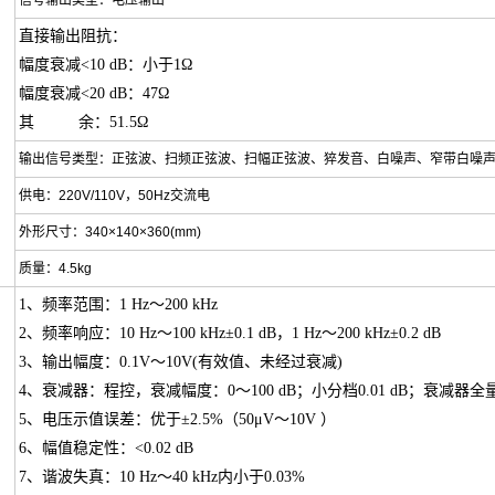
信号输出类型：电压输出
直接输出阻抗：
幅度衰减<10 dB：小于1Ω
幅度衰减<20 dB：47Ω
其 余：51.5Ω
输出信号类型：正弦波、扫频正弦波、扫幅正弦波、猝发音、白噪声、窄带白噪
供电：220V/110V，50Hz交流电
外形尺寸：340×140×360(mm)
质量：4.5kg
1、频率范围：1 Hz～200 kHz
2、频率响应：10 Hz～100 kHz±0.1 dB，1 Hz～200 kHz±0.2 dB
3、输出幅度：0.1V～10V(有效值、未经过衰减)
4、衰减器：程控，衰减幅度：0～100 dB；小分档0.01 dB；衰减器全量程
5、电压示值误差：优于±2.5%（50μV～10V ）
6、幅值稳定性：<0.02 dB
7、谐波失真：10 Hz～40 kHz内小于0.03%