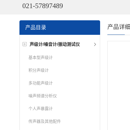
021-57897489
产品详
产品目录
声级计/噪音计/振动测试仪
基本型声级计
积分声级计
多功能声级计
噪声频谱分析仪
个人声暴露计
传声器及其他配件