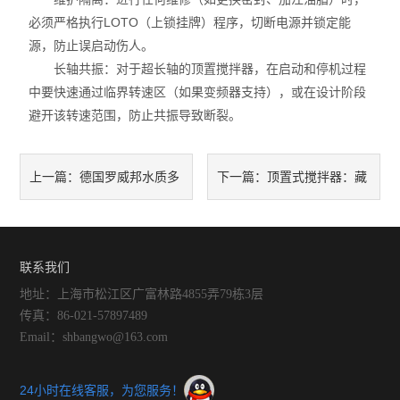
必须严格执行LOTO（上锁挂牌）程序，切断电源并锁定能
源，防止误启动伤人。
长轴共振：对于超长轴的顶置搅拌器，在启动和停机过程
中要快速通过临界转速区（如果变频器支持），或在设计阶段
避开该转速范围，防止共振导致断裂。
德国罗威邦水质多
顶置式搅拌器：藏
上一篇：
下一篇：
参数测定仪保养指南：几个关
着哪些让效率飙升的核心功
键动作，让仪器稳定在线不“罢
能？
联系我们
地址：上海市松江区广富林路4855弄79栋3层
工”
传真：86-021-57897489
Email：shbangwo@163.com
24小时在线客服，为您服务！