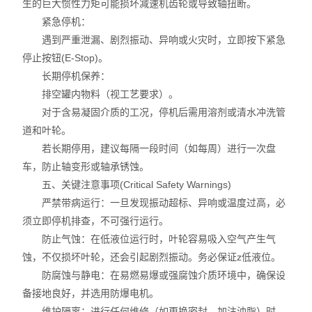
生的巨大惯性力矩可能损坏减速机齿轮或导致轴扭断。
紧急停机：
遇到严重泄漏、剧烈振动、异响或火灾时，立即按下紧急
停止按钮(E-Stop)。
长期停机保养：
排空罐内物料（视工艺要求）。
对于含易凝固介质的工况，停机后需用溶剂或清水冲洗管
道和叶轮。
若长期停用，建议每隔一段时间（如每周）进行一次盘
车，防止轴变形或轴承锈蚀。
五、关键注意事项(Critical Safety Warnings)
严禁带病运行：一旦发现振动超标、异响或温度过高，必
须立即停机排查，不可强行运行。
防止气蚀：在低液位运行时，叶轮容易吸入空气产生气
蚀，不仅损坏叶轮，还会引起剧烈振动。务必保证z低液位。
防腐蚀与静电：在易燃易爆或强腐蚀介质环境中，确保设
备接地良好，并选用防爆电机。
维护隔离：进行任何维修（如更换密封、加注油脂）时，