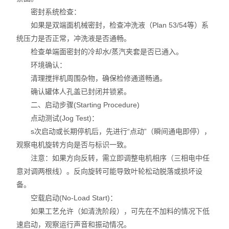
密封系统检查：
如果是双端面机械密封，检查冲洗液（Plan 53/54等）系
统压力是否正常，冲洗液是否通畅。
检查单端面密封的冷却水/蒸汽夹套是否已通入。
环境确认：
清理搅拌机周围杂物，确保检修通道畅通。
确认罐体人孔盖已封闭并锁紧。
二、启动步骤(Starting Procedure)
点动测试(Jog Test)：
s次启动或长期停机后，先进行“点动”（瞬间通电即停），
观察电机旋转方向是否与标识一致。
注意：如果方向反转，需立即调整电机相序（三相电中任
意对调两根线）。反向旋转可能导致叶轮松动脱落或损坏设
备。
空载启动(No-Load Start)：
如果工艺允许（如清洗阶段），可先在不加料的情况下低
速启动，观察运行声音和振动情况。