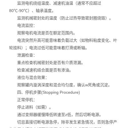
监测电机绕组温度、减速机油温（通常不应超过
80℃-90℃）、轴承温度。
监测机械密封处的温度（防止过热导致密封圈烧毁）。
电流监控：
观察电机电流是否在额定范围内。
电流突然升高可能意味着负载过大（如物料粘度变化、叶
轮挂料）；电流过低可能意味着打滑或断轴。
泄漏检查：
重点检查机械密封处是否有介质泄漏。
检查减速机结合面是否有渗油。
液位与混合效果：
观察罐内漩涡深度和混合均匀度，确认w死角或沉淀。
四、停机步骤(Stopping Procedure)
正常停机：
停止进料（如需）。
通过变频器缓慢降低转速至z低，然后切断电源。
切忌直接切断电源急停，除非发生紧急情况，否则急停产