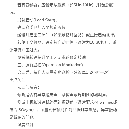
若有变频器，应设定从低频（如5Hz-10Hz）开始缓慢升
速。
加载启动(Load Start)：
确认介质已加入至规定液位。
缓慢开启出口阀门（如果是循环回路）或直接启动搅拌。
若使用变频器，设定软启动时间（通常为10-30秒），避
免电流冲击过大。
逐渐将转速提升至工艺要求的额定转速。
三、运行监控(Operation Monitoring)
启动后，操作人员需定期巡检（建议每1-2小时一次），
重点关注：
振动与噪音：
倾听是否有异常撞击声、摩擦声或周期性的啸叫声。
测量电机和减速机外壳的振动值（通常要求<4.5 mm/s或
符合ISO标准）。顶置式长轴搅拌对共振非常敏感，异常振动
是断轴的前兆。
温度监测：