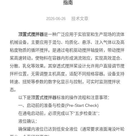
指南
杭州爱华
技术文章
2026-06-26
气体检测仪
顶置式搅拌器
是一种广泛应用于实验室和生产现场的流体
食品安全检测仪
机械设备，主要应用于混匀、均质化、悬浮、注入气体以及高
粘度物质的循环搅拌。是通过电机驱动搅拌轴旋转，带动搅拌
环境检测仪
桨高速转动，使物料在容器内形成涡流效应，实现高效混合、
分散、乳化等效果。其穿透式搅拌桨设计允许用户直接调节搅
其它
拌杆位置，无需调整主机高度，适配不同规格容器。设备支持
转速、扭矩等参数的数字化显示与控制，可实时监测搅拌状
香港希玛
态。
采样管
以下是
顶置式搅拌器
标准的操作流程和注意事项：
一、启动前的准备与检查(Pre-Start Check)
荧光检漏
在通电启动前，必须完成以下“五步检查法”：
液位确认：
工业设备
确保罐内液位已达到低安全液位（通常要求液面淹没叶轮