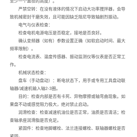
至少一个直径的高度）。
实验室设备
严禁空转：在没有液体的情况下启动大功率搅拌器，会导
致机械密封干磨失效，且可能因缺乏阻尼导致轴剧烈振动。
电气与仪表检查：
检查电机电源电压是否稳定，接地是否良好。
确认变频器（如有）参数设置正确（如软启动时间、最大
频率限制）。
检查电流表、温度传感器、振动监测仪等仪表是否正常工
作。
机械状态检查：
盘车（手动盘动）：断电状态下，用手或专用工具盘动联
轴器/减速机输入轴2-3圈。
目的：检查内部是否有卡死、异物摩擦或轴弯曲现象。如
果盘不动或感觉阻力极大，绝对禁止启动。
润滑检查：检查减速机油位是否正常，油质是否清洁；检
查轴承座润滑脂是否充足。
紧固件：检查地脚螺栓、法兰连接螺栓、联轴器螺栓是否
紧固。