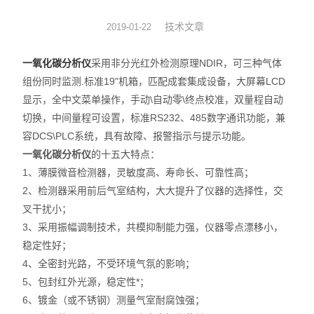
杭州爱华
技术文章
2019-01-22
气体检测仪
一氧化碳分析仪
采用非分光红外检测原理NDIR，可三种气体
组份同时监测.标准19"机箱，匹配成套集成设备，大屏幕LCD
食品安全检测仪
显示，全中文菜单操作，手动\自动零\终点校准，双量程自动
切换，中间量程可设置，标准RS232、485数字通讯功能，兼
环境检测仪
容DCS\PLC系统，具有故障、报警指示与提示功能。
一氧化碳分析仪
的十五大特点：
其它
1、薄膜微音检测器，灵敏度高、寿命长、可靠性高；
香港希玛
2、检测器采用前后气室结构，大大提升了仪器的选择性，交
叉干扰小；
采样管
3、采用振幅调制技术，共模抑制能力强，仪器零点漂移小，
稳定性好；
荧光检漏
4、全密封光路，不受环境气氛的影响；
5、包封红外光源，稳定性*；
工业设备
6、镀金（或不锈钢）测量气室耐腐蚀强；