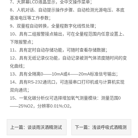
7、大屏幕LCD液晶显示，全中文操作菜单；
实验室设备
8、人机对话、自动提示操作步骤、自动检测光源电压、本底
基准电压等工作参数；
9、双量程自动转换，全量程数字化线性处理；
10、具有二组报警接点输出，可在全量程范围内任意设置上、
下限报警点；
11、具有定时自动存储功能，可随时查看存储数据；
12、具有无纸记录仪功能，自动记录被测气体浓度随时间的变
化曲线；
13、具有全隔离0——10mA或4——20mA标准信号输出；
14、具有RS-232通讯口，可连接串口打印机或与计算机实现
双向通讯；
15、一氧化碳分析仪可选择增加氧气测量模块：测量范围0
——25%O2，分辨率0.01%;O2。
谈谈雨沃酒精测试
浅谈呼吸式酒精测
上一篇：
下一篇：