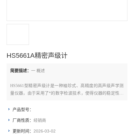
HS5661A精密声级计
简要描述：
一 概述
HS5661型精密声级计是一种袖珍式、高精度的高声级声学测
量仪器，由于采用了*的数字检波技术，使得仪器的稳定性、
可靠性大大提高。
产品型号：
本仪器可以广泛用于各种机器、车辆、船舶、电器等工业噪声
经销商
厂商性质：
测量和环境噪声测量，适用于工厂企业、环境保护、劳动卫
生、教学、科研等测量低噪声领域。
2026-03-02
更新时间：