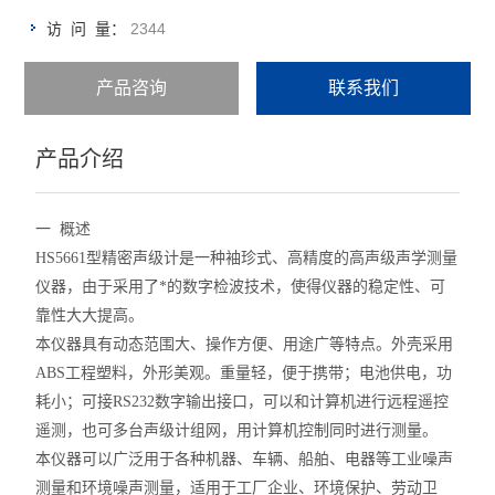
2344
访 问 量：
产品咨询
联系我们
产品介绍
一 概述
HS5661型精密声级计是一种袖珍式、高精度的高声级声学测量
仪器，由于采用了*的数字检波技术，使得仪器的稳定性、可
靠性大大提高。
本仪器具有动态范围大、操作方便、用途广等特点。外壳采用
ABS工程塑料，外形美观。重量轻，便于携带；电池供电，功
耗小；可接RS232数字输出接口，可以和计算机进行远程遥控
遥测，也可多台声级计组网，用计算机控制同时进行测量。
本仪器可以广泛用于各种机器、车辆、船舶、电器等工业噪声
测量和环境噪声测量，适用于工厂企业、环境保护、劳动卫