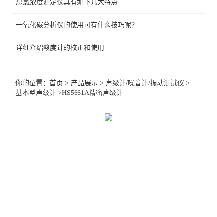
总氯浓度测定仪具有如下几大特点
多功能声级计
一氧化碳分析仪的使用可有什么技巧呢？
噪声频谱分析仪
详细介绍酸度计的校正和使用
个人声暴露计
传声器及其他配件
你的位置：
首页
>
产品展示
>
声级计/噪音计/振动测试仪
>
基本型声级计
>HS5661A精密声级计
声校准器
振动检测仪
声学实验室
多通道噪声测量系统
查看全部 >>