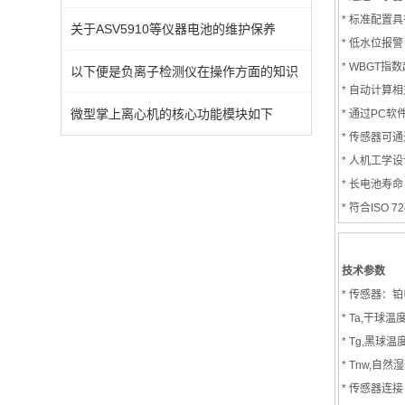
* 标准配置
关于ASV5910等仪器电池的维护保养
* 低水位报警
* WBGT指
以下便是负离子检测仪在操作方面的知识
* 自动计算
微型掌上离心机的核心功能模块如下
* 通过PC
* 传感器可
* 人机工学设
* 长电池寿命
* 符合ISO 
技术参数
* 传感器：铂
* Ta,干球
* Tg,黑球温
* Tnw,自然
* 传感器连