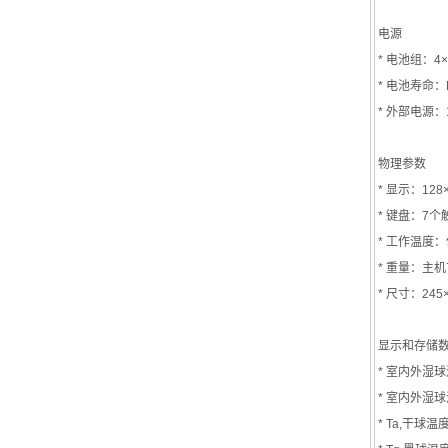
电源
* 电池组：4
* 电池寿命：
* 外部电源：
物理参数
* 显示：12
* 键盘：7
* 工作温度：
* 重量：主机
* 尺寸：245
显示和存储
* 室内外湿
* 室内外湿
* Ta,干球