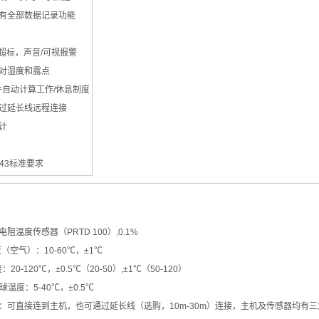
具有全部数据记录功能
数超标，声音/可视报警
相对湿度和露点
软件自动计算工作/休息制度
通过延长线远程连接
计
7243标准要求
电阻温度传感器（PRTD 100）,0.1%
温度（空气）：10-60℃，±1℃
度：20-120℃，±0.5℃（20-50）,±1℃（50-120）
湿球温度：5-40℃，±0.5℃
接：可直接连到主机，也可通过延长线（选购，10m-30m）连接，主机及传感器均有