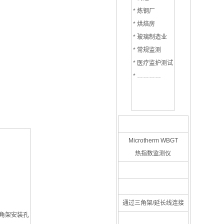
* 炼钢厂
* 烘焙房
* 玻璃制造业
* 常规监测
* 医疗监护测试
* …………
Microtherm WBGT
热指数监测仪
通过三角架/延长线连接
三角架安装孔