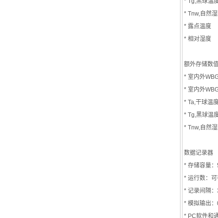
* Tg,黑球温
* Tnw,自然
* 露点温度
* 相对湿度
额外存储数
* 室内外WB
* 室内外WB
* Ta,干球
* Tg,黑球温
* Tnw,自
数据记录器
* 存储容量：
* 运行数：
* 记录间隔：30s,
* 模拟输出：0
* PC软件和