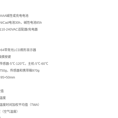
×AAA碱性或充电电池
NiCad电池30h，碱性电池85h
110-240VAC适配器/充电器
8×64带背光LCD图形显示器
个触摸按键
传感器-5℃-120℃，主机-5℃-60℃
750g，传感器和携带箱970g
×95×50mm
数值
球温度
球温度时间加权平均值（TWA）
温度（空气温度）