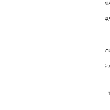
联
常
详
补