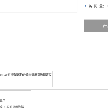
访 问 量：
产
绍
rm WBGT热指数测定仪/综合温度指数测定仪
形显示
器或PC实时显示数据