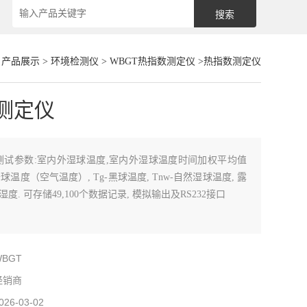
>
产品展示
>
环境检测仪
>
WBGT热指数测定仪
>热指数测定仪
测定仪
测试参数:室内外湿球温度,室内外湿球温度时间加权平均值
a-干球温度（空气温度）, Tg-黑球温度, Tnw-自然湿球温度, 露
湿度. 可存储49,100个数据记录, 模拟输出及RS232接口
WBGT
经销商
026-03-02