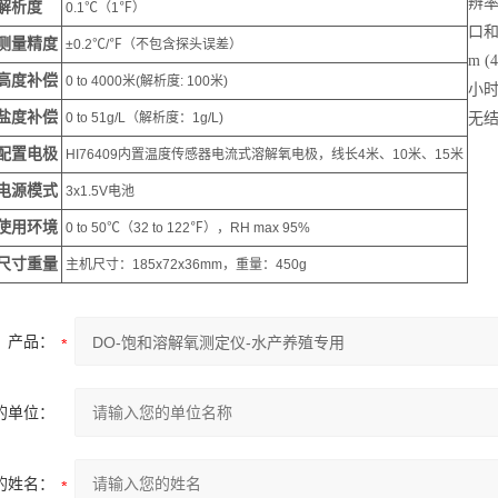
辨率)
解析度
0.1℃（1℉）
口和4 
测量精度
±0.2℃/℉（不包含探头误差）
m (
高度补偿
0 to 4000米(解析度: 100米)
小时无
盐度补偿
0 to 51g/L（解析度：1g/L)
无结露
配置电极
HI76409内置温度传感器电流式溶解氧电极，线长4米、10米、15米
电源模式
3x1.5V电池
使用环境
0 to 50℃（32 to 122℉），RH max 95%
尺寸重量
主机尺寸：185x72x36mm，重量：450g
产品：
的单位：
的姓名：