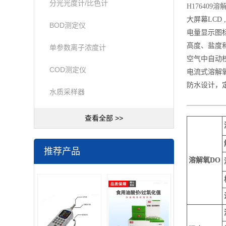
分光光度计/比色计
H17640
大屏幕LCD
BOD测定仪
电量显示图
高度、盐度
单参数离子浓度计
空气中自动
COD测定仪
电流式溶解氧
防水设计，
水质采样器
查看全部 >>
推荐产品
溶解氧DO