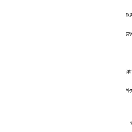
联
常
详
补