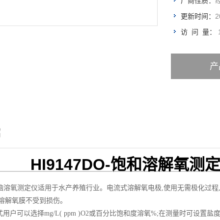
厂商性质：
2
更新时间：
访 问 量：
产
绍
HI9147
DO-饱和溶解氧测
微电脑溶氧测定仪适用于水产养殖行业。电流式溶解氧电极,使用无需极化过
保溶解氧膜不受到损伤。
用户可以选择mg/L( ppm )O2或百分比饱和度溶氧%;在测量时可设置盐