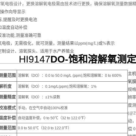
9溶解氧电极设计，更换溶解氧电极需由技术进行更换，确保溶解氧测量数据
 ,操作向导显示
标,提醒及时更换电池
和温度自动补偿
校准功能,测量准确可靠
电极，无需极化，就可测量，测量结果以ppm(mg/L)或%表示
定制设计、溶氧探头、适用于水产养殖业
HI9147
DO-饱和溶解氧测
主机
测量范围
溶解氧（DO）：0.0 to 50.0 mg/L (ppm);饱和溶解氧：0 to 600%
氧
解析度
溶解氧（DO）：0.1mg/L(ppm);饱和溶解氧：1%
规格 
测量精度
溶解氧（DO）：±1%读数
辨率 
度测量
校准模式
手动，在空气中自动100%校准
(@2
温度补偿
自动温度补偿，0 to 50℃（32 to 122.0℉）
动，在
测量范围
0.0 to 50.0℃（32.0 to 122.0℉）
偿 0