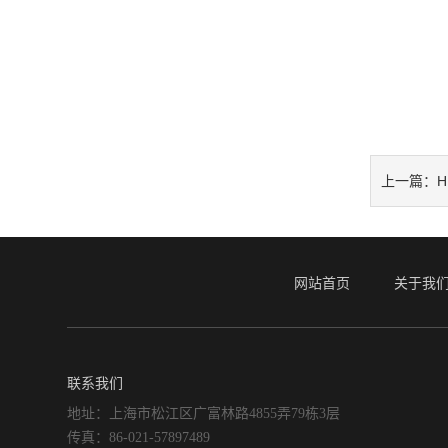
上一篇：
网站首页
关于我
联系我们
地址：上海市松江区广富林路4855弄79栋3层
传真：86-021-57897489