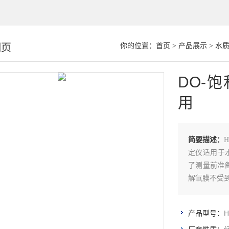
细页
你的位置：
首页
>
产品展示
>
水
DO-
用
简要描述：
定仪适用于
了测量前准备
解氧膜不受
H
产品型号：