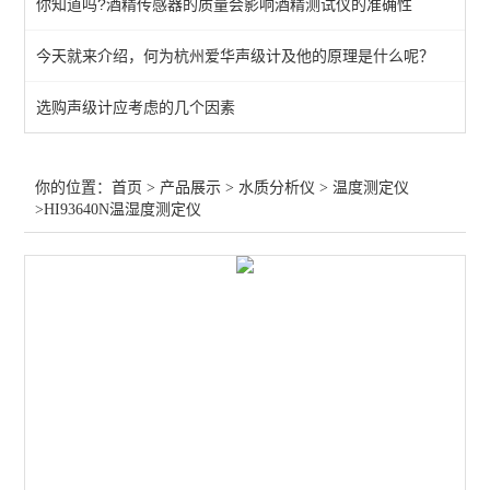
你知道吗?酒精传感器的质量会影响酒精测试仪的准确性
水质多参数测定仪
今天就来介绍，何为杭州爱华声级计及他的原理是什么呢？
ph测定仪
选购声级计应考虑的几个因素
光度计
盐浓度测定仪
你的位置：
首页
>
产品展示
>
水质分析仪
>
温度测定仪
>HI93640N温湿度测定仪
消解器
比色计
试剂
电极/探头/配件
温度测定仪
PH/酸度计