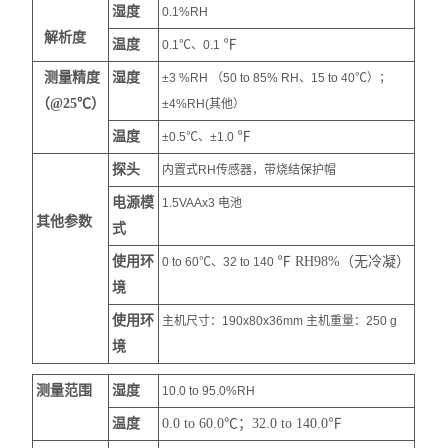
湿度
0.1%RH
解析度
温度
℉
0.1℃、0.1
测量精度
湿度
±3 %RH （50 to 85% RH、15 to 40℃）；
（@25℃）
±4%RH(其他）
温度
℉
±0.5℃、±1.0
探头
内置式RH传感器，带烧结保护帽
电源模
1.5VAAx3 电池
其他参数
式
使用环
℉ RH98%（无冷凝）
0 to 60℃、32 to 140
境
使用环
主机尺寸：190x80x36mm 主机重量：250 g
境
测量范围
湿度
10.0 to 95.0%RH
温度
0.0 to 60.0℃；32.0 to 140.0
℉