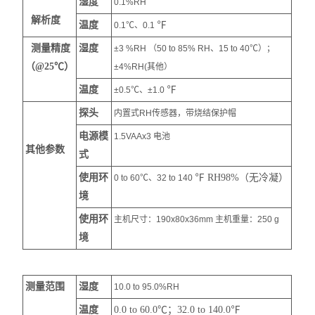
湿度
0.1%RH
解析度
温度
℉
0.1℃、0.1
测量精度
湿度
±3 %RH （50 to 85% RH、15 to 40℃）；
（@25℃）
±4%RH(其他）
温度
℉
±0.5℃、±1.0
探头
内置式RH传感器，带烧结保护帽
电源模
1.5VAAx3 电池
其他参数
式
使用环
℉ RH98%（无冷凝）
0 to 60℃、32 to 140
境
使用环
主机尺寸：190x80x36mm 主机重量：250 g
境
测量范围
湿度
10.0 to 95.0%RH
温度
0.0 to 60.0℃；32.0 to 140.0
℉