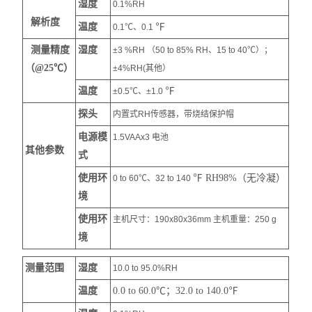
湿度
0.1%RH
解析度
温度
℉
0.1℃、0.1
测量精度
湿度
±3 %RH （50 to 85% RH、15 to 40℃）；
（@25℃）
±4%RH(其他）
温度
℉
±0.5℃、±1.0
探头
内置式RH传感器，带烧结保护帽
电源模
1.5VAAx3 电池
其他参数
式
使用环
℉ RH98%（无冷凝）
0 to 60℃、32 to 140
境
使用环
主机尺寸：190x80x36mm 主机重量：250 g
境
测量范围
湿度
10.0 to 95.0%RH
温度
0.0 to 60.0℃；32.0 to 140.0
℉