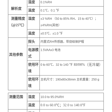
湿度
0.1%RH
解析度
温度
℉
0.1℃、0.1
测量精度
湿度
±3 %RH （50 to 85% RH、15 to 40℃）；
（@25℃）
±4%RH(其他）
温度
℉
±0.5℃、±1.0
探头
内置式RH传感器，带烧结保护帽
电源模
1.5VAAx3 电池
其他参数
式
使用环
℉ RH98%（无冷凝）
0 to 60℃、32 to 140
境
使用环
主机尺寸：190x80x36mm 主机重量：250 g
境
测量范围
湿度
10.0 to 95.0%RH
温度
0.0 to 60.0℃；32.0 to 140.0
℉