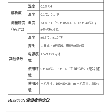
湿度
0.1%RH
解析度
温度
℉
0.1℃、0.1
测量精度
湿度
±3 %RH （50 to 85% RH、15 to 40℃）；
（@25℃）
±4%RH(其他）
温度
℉
±0.5℃、±1.0
探头
内置式RH传感器，带烧结保护帽
电源模
1.5VAAx3 电池
其他参数
式
使用环
℉ RH98%（无冷凝）
0 to 60℃、32 to 140
境
使用环
主机尺寸：190x80x36mm 主机重量：250 g
境
HI93640N温湿度测定仪