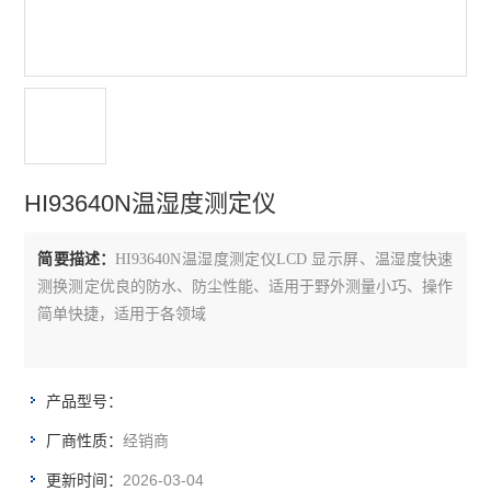
电导率测定仪
溶解氧测定仪
浊度测定仪
水质多参数分析仪
HI93640N温湿度测定仪
分光光度计/比色计
简要描述：
HI93640N温湿度测定仪LCD 显示屏、温湿度快速
BOD测定仪
测换测定优良的防水、防尘性能、适用于野外测量小巧、操作
单参数离子浓度计
简单快捷，适用于各领域
COD测定仪
产品型号：
水质采样器
经销商
厂商性质：
查看全部 >>
2026-03-04
更新时间：