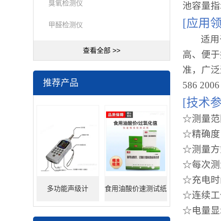
臭氧检测仪
池容量指
[
应用领
甲醛检测仪
适用
查看全部 >>
高、便于
准，广泛
推荐产品
586 2
[
技术参
☆测量范
☆精确度：
☆测量方
☆每次测
☆充电时
多功能声级计
食用油酸价速测试纸
☆连续工
☆电量显