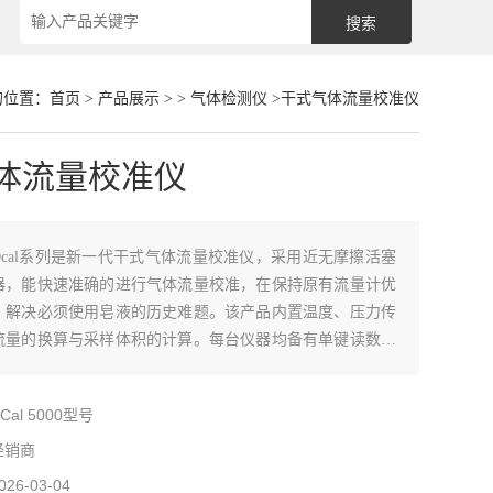
的位置：
首页
>
产品展示
> >
气体检测仪
>干式气体流量校准仪
体流量校准仪
Dcal系列是新一代干式气体流量校准仪，采用近无摩擦活塞
器，能快速准确的进行气体流量校准，在保持原有流量计优
，解决必须使用皂液的历史难题。该产品内置温度、压力传
流量的换算与采样体积的计算。每台仪器均备有单键读数、
数和十次平均功能，液晶显示，电池容量指示，5分钟自动
电池电量，具有自我测试内部漏气功能，属于一级流量计。
Cal 5000型号
经销商
026-03-04