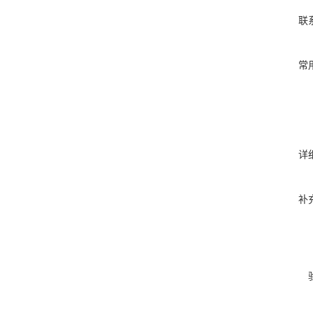
联
常
详
补