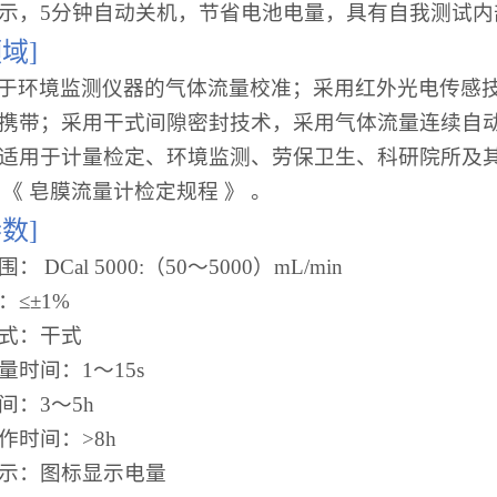
示，5分钟自动关机，节省电池电量，具有自我测试内
域]
于环境监测仪器的气体流量校准；采用红外光电传感
携带；采用干式间隙密封技术，采用气体流量连续自
适用于计量检定、环境监测、劳保卫生、科研院所及其它
006 《 皂膜流量计检定规程 》 。
数]
围：
DCal 5000:
（50～5000）mL/min
≤±1%
式：干式
量时间：1～15s
间：3～5h
作时间：>8h
示：图标显示电量