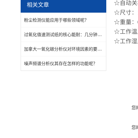
☆自动关机
相关文章
☆尺寸：1
粉尘检测仪能应用于哪些领域呢？
☆重量：6
☆工作温
过氧化值速测试纸的核心能耐：几分钟，把超标风险“揪”出来！
☆工作湿
加拿大一氧化碳分析仪对环境因素的要求有那几个方面？
噪声频谱分析仪其存在怎样的功能呢？
您
您