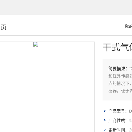
细页
你
干式气
简要描述：
和红外传感
点的情况下
感器，便于
自动连续读
关机，节省
D
产品型号：
厂商性质：
2
更新时间：