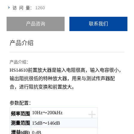
1260
访 问 量：
产品咨询
联系我们
产品介绍
产品介绍：
HS14610前置放大器是输入电阻很高，输入电容很小，
输出阻抗很低的特种放大器，用来与测试传声器配
合，进行阻抗变换和前置放大。
参数配置：
+
10Hz～200kHz
频率范围
测量范围
15dB～146dB
增益(dB)
0 dB