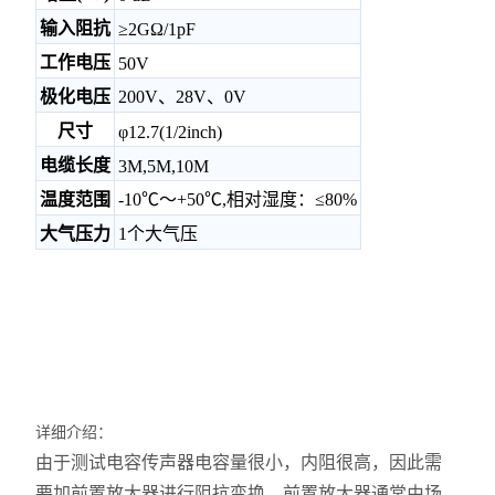
输入阻抗
≥2GΩ/1pF
工作电压
50V
极化电压
200V、28V、0V
尺寸
φ12.7(1/2inch)
电缆长度
3M,5M,10M
温度范围
-10℃～+50℃,相对湿度：≤80%
大气压力
1个大气压
详细介绍：
由于测试电容传声器电容量很小，内阻很高，因此需
要加前置放大器进行阻抗变换。前置放大器通常由场