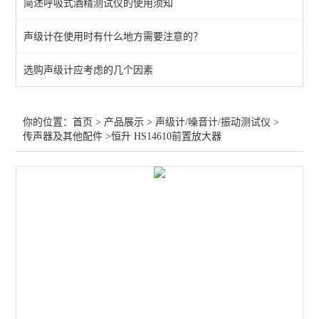
简述呼吸式酒精测试仪的使用须知
多功能声级计
声级计在使用时有什么地方需要注意的？
噪声频谱分析仪
选购声级计应考虑的几个因素
个人声暴露计
传声器及其他配件
你的位置：
首页
>
产品展示
>
声级计/噪音计/振动测试仪
>
传声器及其他配件
>恒升 HS14610前置放大器
声校准器
振动检测仪
声学实验室
多通道噪声测量系统
查看全部 >>