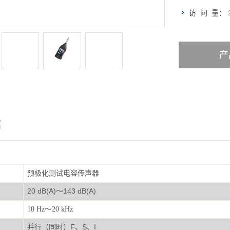
访 问 量：
产
绍
预极化测试电容传声器
2
0 dB(A)～143 dB(A)
10 Hz～20 kHz
并行（同时）F、S、I