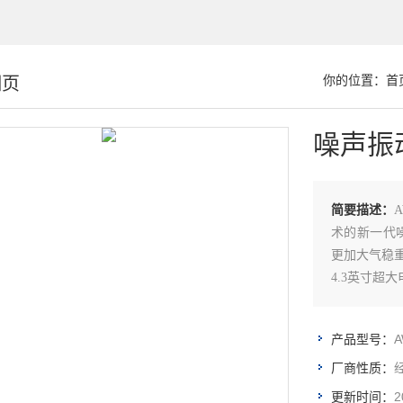
细页
你的位置：
首
噪声振
简要描述：
术的新一代噪
更加大气稳重
4.3英寸超
可以同时测
的模块。
A
产品型号：
该仪器主要
噪声测量、
厂商性质：
2
更新时间：