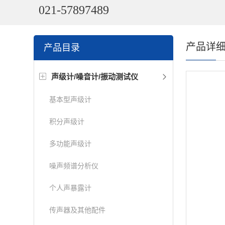
021-57897489
产品详
产品目录
声级计/噪音计/振动测试仪
基本型声级计
积分声级计
多功能声级计
噪声频谱分析仪
个人声暴露计
传声器及其他配件