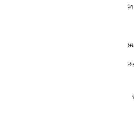
常
详
补