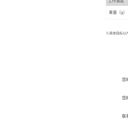
工作温度
重量（g）
※具体指标以
您
您
联