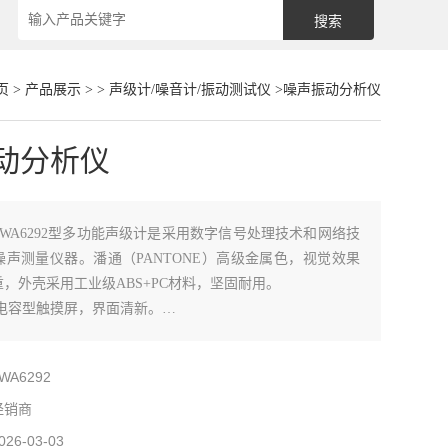
页
>
产品展示
> >
声级计/噪音计/振动测试仪
>噪声振动分析仪
动分析仪
AWA6292型多功能声级计是采用数字信号处理技术和网络技
声测量仪器。潘通（PANTONE）高级金属色，视觉效果
，外壳采用工业级ABS+PC材料，坚固耐用。
大电容型触摸屏，界面清新。
量多种评价指标，模块化设计，用户可以根据需要选购相应
WA6292
应用于工业机器和产品噪声测量、环境噪声测量、工作场所
机场噪声测量、厅堂
经销商
026-03-03