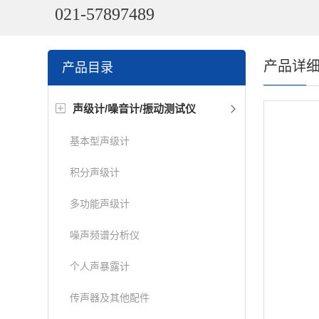
021-57897489
产品详
产品目录
声级计/噪音计/振动测试仪
基本型声级计
积分声级计
多功能声级计
噪声频谱分析仪
个人声暴露计
传声器及其他配件