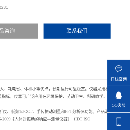
2231
品咨询
联系我们
在线咨询
范围大、耗电省、体积小等优点，长期运行可靠稳定。仪器采用模
量指标。仪器可广泛应用在环境保护、劳动卫生、科研教学、
QQ客服
仪、低频1/3OCT、手传振动测量和FFT分析仪功能。产品满
16-2009《人体对振动的响应—测量仪器》（IDT ISO