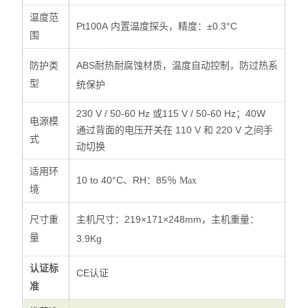
温度范
Pt100A
：±0.3°C
内置温度探头，精度
围
ABS
耐热耐腐蚀材质，温度自动控制，防过热系
防护类
型
统保护
230 V / 50-60 Hz 或115 V / 50-60 Hz；40W
电源模
110 V
220 V
通过背面的电压开关在
和
之间手
式
动切换
适用环
10 to 40°C、RH：85％
Max
境
：219×171×248mm，
：
主机尺寸
主机重量
尺寸重
量
3.9Kg
认证标
CE
认证
准