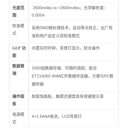
2600mAbs to +2600mAbs；
：
光度范
光学解析度
0.005A
围
校准模
SMD
采用
微处理技术，
自动零点校正，出厂校
式
准和用户自定义双校准模式
GLP
功
内置实时时钟，背景灯显示，防水操作
能
数据管
1000
组数据存储，可随时调阅；配合
理
ET214050
IRiM
PC
红外数据传送器，方便与
数
据传输
操作面
耐腐蚀面板，触摸式键盘具有按键提示音
板
电源模
4×1.5AAA
，
LCD
电池
背景灯
式