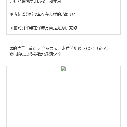
详细介绍酸度计的校正和使用
水质多参数测定仪
噪声频谱分析仪其存在怎样的功能呢？
ph测定仪
顶置式搅拌器在保养方面是尤为讲究的
光度计
盐浓度测定仪
你的位置：
首页
>
产品展示
>
水质分析仪
>
COD测定仪
>
微电脑COD多参数水质测定仪
消解器
比色计
试剂
电极/探头/配件
温度测定仪
PH/酸度计