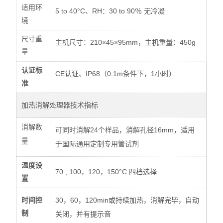
适用环
5 to 40°C、RH：30 to 90％
无冷凝
境
尺寸重
：210×45×95mm，
：450g
主机尺寸
主机重量
量
认证标
CE
、IP68（0.1m
，1
认证
条件下
小时）
准
加热消解处理器技术指标
消解数
24
16mm，
可同时消解
个样品，消解孔径
适用
量
于国际通用定制专用管试剂
温度设
70 , 100，120，150°C
四档选择
置
30，60，120min
或持续加热，消解完毕，自动
时间控
制
关闭，并有提示音