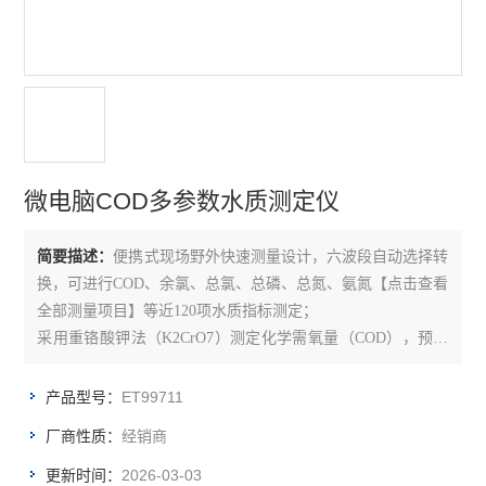
电导率测定仪
溶解氧测定仪
浊度测定仪
水质多参数分析仪
微电脑COD多参数水质测定仪
分光光度计/比色计
简要描述：
便携式现场野外快速测量设计，六波段自动选择转
BOD测定仪
换，可进行COD、余氯、总氯、总磷、总氮、氨氮【点击查看
单参数离子浓度计
全部测量项目】等近120项水质指标测定；
采用重铬酸钾法（K2CrO7）测定化学需氧量（COD），预制
COD测定仪
COD试剂符合Standard method 5220D方法和US EPA 410.4标
准，专用加热消解器，采用耐热耐腐蚀材质，可同时消解24个
ET99711
产品型号：
水质采样器
样品，具有过热保护功能，保证使用安全稳定。
经销商
厂商性质：
查看全部 >>
2026-03-03
更新时间：