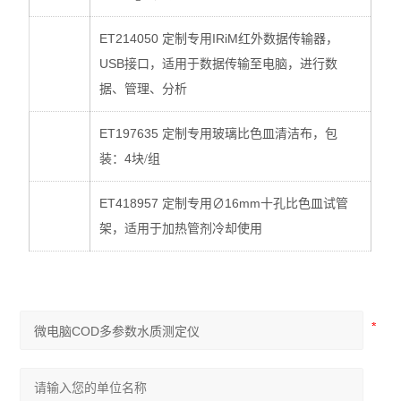
ET214050
IRiM
定制专用
红外数据传输器，
USB
接口，适用于数据传输至电脑，进行数
据、管理、分析
ET197635
定制专用玻璃比色皿清洁布，包
：4
装
块/组
ET418957
∅16mm
定制专用
十孔比色皿试管
架，适用于加热管剂冷却使用