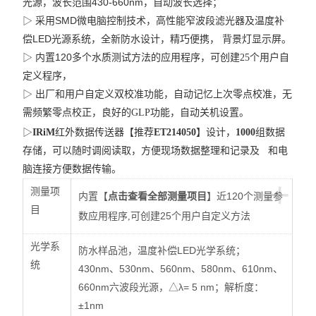
430-660nm，
光源，波长范围
自动波长选择；
SMD
▷
采用
微电脑控制技术，高性能窄波段滤光器及温度补
LED
偿
光源系统，全新防水设计，精巧便携， 背景灯显示屏。
120
▷
内置
多个水质测试方法的应用程序，可创建25个用户自
定义程序，
▷ 出厂和用户自定义双校准功能，自动记忆上次零点校准，无
需频繁零点校正，良好的GLP功能，自动关机设置。
▷
IRiM
红外数据传送器【推荐
ET214050
】设计，
1000
组数据
存储，可以随时调阅读取，方便现场数据整理和记录及 和电
脑连接方便数据传输。
+
测量项
120
内置
【
点击查看全部测量项目
】
近
个测量参
目
25
数应用程序,可创建
个用户自定义方法
光学系
LED
防水样品池，温度补偿
光学系统；
统
430nm、530nm、560nm、580nm、610nm、
660nm
△λ= 5 nm；
：
六波段光源，
解析度
±1nm