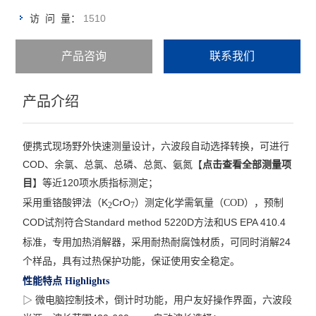
1510
访 问 量：
产品咨询
联系我们
产品介绍
便携式现场野外快速测量设计，六波段自动选择转换，可进行
COD
、余氯、总氯、总磷、总氮、氨氮
【
点击查看全部测量项
120
目
】
等近
项水质指标测定；
（K
CrO
）
采用重铬酸钾法
测定化学需氧量（COD），预制
2
7
COD
Standard method 5220D
US EPA 410.4
试剂符合
方法和
24
标准，专用加热消解器，采用耐热耐腐蚀材质，可同时消解
个样品，具有过热保护功能，保证使用安全稳定
。
性能特点 Highlights
▷ 微电脑控制技术，倒计时功能，用户友好操作界面，六波段