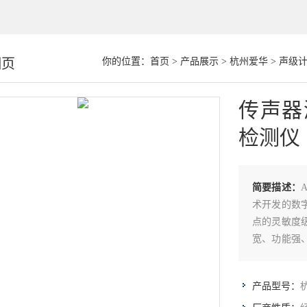
细页
你的位置：
首页
>
产品展示
>
杭州爱华
>
声级
传声器
检测仪
简要描述：
术开发的数
点的灵敏度
宽、功能强
速测量及筛
杭
产品型号：