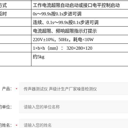
方式
工作电流超限自动启动或接口电平控制启动
延时
0s
～
99.9s
按
0.1s
步进可调
连续、
0.1s
～
99.9s
按
0.1s
步进可调
电流超限、频响超限指示灯提示
220V
±
10%
，
50Hz
，耗电
<10W
1
×
b
×
h
（
mm
）：
3
2
0
×
2
80×
1
2
0
约
5kg
产品：
的单位：
的姓名：