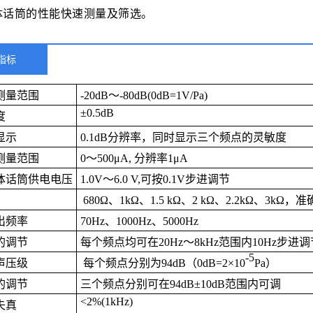
体话筒的性能快速测量及筛选。
指标
测量范围
-20dB～-80dB(0dB=1V/Pa)
±
0.5dB
度
显示
0.1dB
分辨率，同时显示三个频点的灵敏度
测量范围
0
～
500
μ
A,
分辨率
1
μ
A
体话筒供电电压
1.0V
～6.0
V,
可按
0.1V
步进调节
680
Ω、
1k
Ω、
1.5 k
Ω、
2 k
Ω、
2.2k
Ω、
3k
Ω，准
出频率
70Hz
、
1000Hz
、
5000Hz
的调节
每个频点均可在
20Hz
～
8kHz
范围内
10Hz
步进调
-5
声压级
每个频点分别为
94dB
（
0dB=2
×
10
Pa
）
的调节
三个频点分别可在
94dB
±
10dB
范围内可调
<2%
(1kHz)
失真