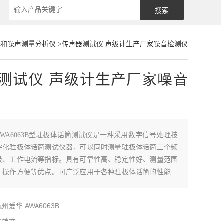
计和噪声测量分析仪
>传声器测试仪 声级计生产厂家噪音检测仪
测试仪 声级计生产厂家噪音
AWA6063B型驻极体话筒测试仪是一种采用数字信号处理技
字化驻极体话筒测试仪器，可以同时测量驻极体话筒三个频
级、工作电流等指标。具有可靠性高、稳定性好、测量范围
、操作方便等优点。可广泛应用于各种驻极体话筒的性能快
选。
州爱华 AWA6063B