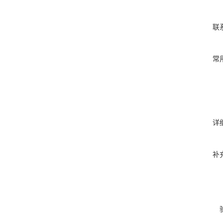
联
常
详
补