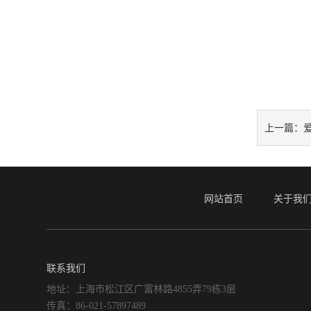
上一篇：
网站首页
关于我
联系我们
地址：上海市松江区广富林路4855弄79栋3层
传真：86-021-57897489