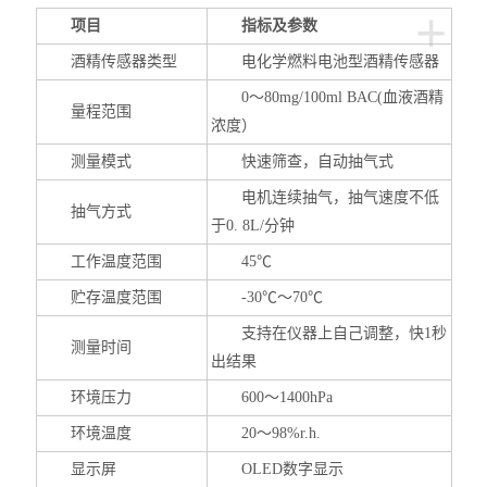
+
PH/酸度计
项目
指标及参数
酒精传感器类型
电化学燃料电池型酒精传感器
电导率测定仪
0～80mg/100ml BAC(血液酒精
量程范围
溶解氧测定仪
浓度）
浊度测定仪
测量模式
快速筛查，自动抽气式
电机连续抽气，抽气速度不低
水质多参数分析仪
抽气方式
于0. 8L/分钟
分光光度计/比色计
工作温度范围
45℃
贮存温度范围
-30℃～70℃
BOD测定仪
支持在仪器上自己调整，快1秒
测量时间
单参数离子浓度计
出结果
环境压力
600～1400hPa
COD测定仪
环境温度
20～98%r.h.
水质采样器
显示屏
OLED数字显示