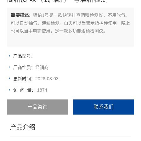
余氯总氯测定仪
简要描述：
猎豹1号是一款快速排查酒精检测仪，不用吹气，
水质多参数测定仪
可以自动抽气，连续检测。白天可以当警示指挥棒使用，晚上
也可以当手电筒使用，是一款多功能酒精检测仪。
ph测定仪
光度计
产品型号：
盐浓度测定仪
经销商
厂商性质：
消解器
2026-03-03
更新时间：
1874
访 问 量：
比色计
试剂
产品咨询
联系我们
电极/探头/配件
产品介绍
温度测定仪