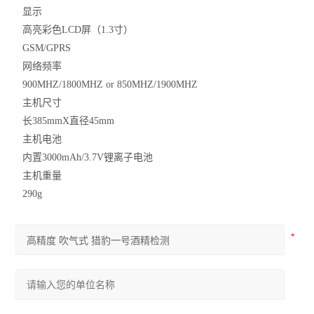
显示
果蔬、茶叶类检测仪
高亮彩色LCD屏（1.3寸）
GSM/GPRS
环境检测仪
网络频率
900MHZ/1800MHZ or 850MHZ/1900MHZ
电导率测定
主机尺寸
长385mmX直径45mm
正负离子浓度检测仪
主机电池
负离子检测仪
内置3000mAh/3.7V锂离子电池
主机重量
fluke红外热像仪
290g
WBGT热指数测定仪
粉尘检测仪
其它
校准液