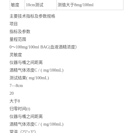
呼气式酒精测试仪
敏度
10cm测试
测值大于8mg/100ml
气体在线监测仪
主要技术指标及参数规格
项目
环氧乙烷检测仪
指标及参数
量程范围
磷化氢检测仪
0～100mg/100ml BAC(血液酒精浓度）
灵敏度
四气体检测仪
仪器与嘴之间距离
TVOC检测仪
酒精气体浓度C / ( mg/100mL)
测试结果( mg/100mL)
一氧化碳检测仪
7—8cm
20
氯气检测仪
大于8
二氧化碳检测仪
归零时间(t)
仪器与嘴之间距离
酒精检测仪
酒精气体浓度C / ( mg/100mL)
常温（25°±3°）