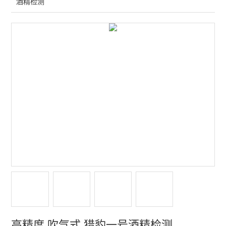
酒精检测
多功能声级计
噪声频谱分析仪
个人声暴露计
传声器及其他配件
声校准器
振动检测仪
声学实验室
多通道噪声测量系统
水质分析仪
水质测定仪
高精度 吹气式 猎豹一号酒精检测