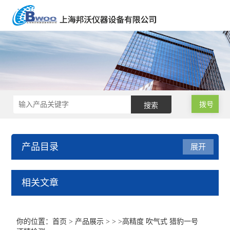
拨号
产品目录
展开
声级计/噪音计/振动测试仪
相关文章
基本型声级计
你的位置：
首页
>
产品展示
> > >高精度 吹气式 猎豹一号
积分声级计