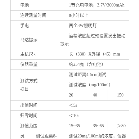
职业卫生与环境安全检测
电池
1节充电电池，3.7V/3000mAh
连续测量时间
8小时以上
吸收管/吸收瓶
手电
两个3W照明灯
杭州爱华
酒精浓底超过预设置发出振动
马达提示
提示
扬尘噪声自动监测系统
主机尺寸
长（330）X外径（45）mm
噪声检测仪
仪器重量
约254克（含电池）
爱华声级计
测试距离4-5cm测试
测试方式
测试浓度（mg/100ml）
声级计和噪声测量分析仪
项目
20
40
150
气体检测仪
出值时间
＜5s
一氧化碳分析仪
归零时间
＜10s
测值范围
15~35
35~65
＞80
雨沃酒精测试仪
灵
测试距离8-
测试20mg/100ml的浓度，仪器