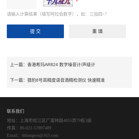
分散机
磁力搅拌器
请输入计算结果（填写阿拉伯数字），如：三加四=7
离心机
混匀仪
查看全部 >>
香港希玛AR824 数字噪音计/声级计
上一篇：
猎豹8号高精度语音酒精检测仪 快速精准
下一篇：
联系我们
地址：上海市松江区广富林路4855弄79栋3层
传真：86-021-57897489
Email：shbangwo@163.com