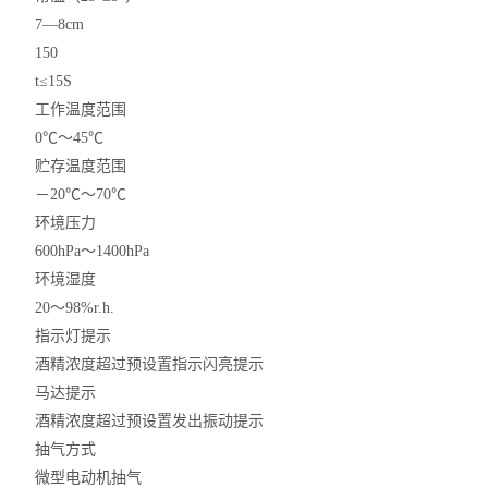
氨气检测仪
7—8cm
硫化氢检测仪
150
t≤15S
氢气检测仪
工作温度范围
0℃～45℃
氧气检测仪
贮存温度范围
臭氧检测仪
－20℃～70℃
环境压力
甲醛检测仪
600hPa～1400hPa
环境湿度
食品安全检测仪
20～98%r.h.
指示灯提示
折光分析仪
酒精浓度超过预设置指示闪亮提示
食用油过氧化值速测试纸
马达提示
酒精浓度超过预设置发出振动提示
食用油酸价速测试纸
抽气方式
微型电动机抽气
食用油类检测仪