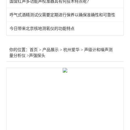
国营红声多功能声校准器其有何技术特点呢？
爱华声级计
呼气式酒精测试仪需要定期进行保养以确保准确性和可靠性
声级计和噪声测量分析仪
今日带来北京核地测氡仪的功能特点
查看全部 >>
你的位置：
首页
>
产品展示
>
杭州爱华
>
声级计和噪声测
量分析仪
>声强探头