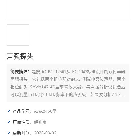
声强探头
简要描述：
是按照GB/T 17561及IEC 1043标准设计的双传声器
声强探头，它包括两个相位配对的1/2"测试电容传声器、两个
相位配对的AWA14614E型前置放大器，与声强分析仪配合后
可以测量45 Hz到7.1 kHz频率下的声强级，如果要分析7.1 kHz
以上的频率，可再选配1/4"测试电容传声器对。
AWA8450型
产品型号：
经销商
厂商性质：
2026-03-02
更新时间：