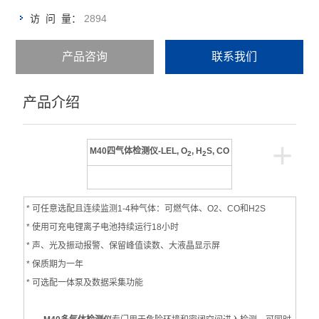
2894
访 问 量：
产品咨询
联系我们
产品介绍
+
M40四气体检测仪-LEL, O
, H
S, CO
2
2
* 可任意选配且连续监测1-4种气体：可燃气体、O2、CO和H2S
* 使用可充电锂离子电池持续运行18小时
* 声、光及振动报警、保留峰值读数、大液晶显示屏
* 保质期为一年
* 可选配一体泵及数据采集功能