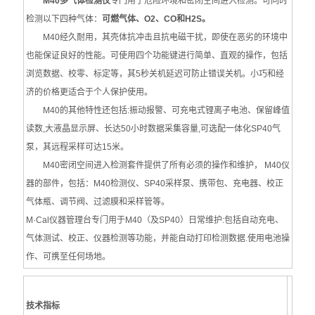
M40多气体检测仪
专门用于危险环境和密闭空间进入检测。可同时
检测以下四种气体：
可燃气体、O2、CO和H2S。
M40经久耐用，其壳体抗冲击且抗电磁干扰，即使在恶劣的环境中
也能保证良好的性能。可使用四个功能键进行简单、直观的操作，包括
浏览数据、校零、标定等，其5秒关机延迟可防止错误关机。小巧和经
济的价格更适合于个人保护使用。
M40的其他特性还包括:振动报警、可充电式锂离子电池、保留峰值
读数,大液晶显示屏、长达50小时数据采集容量,可选配一体化SP40气
泵，其远程采样可达15米。
M40密闭空间进入检测套件提供了所有必须的操作和维护， M40仪
器的部件，包括：M40检测仪、SP40采样泵、携带包、充电器、校正
气体瓶、调节阀、过滤膜和采样管等。
M·Cal仪器管理台专门用于M40（及SP40）日常维护:包括自动充电、
气体测试、校正、仪器检测等功能，并能自动打印检测数据.使用电池操
作、可携至任何场地。
技术指标