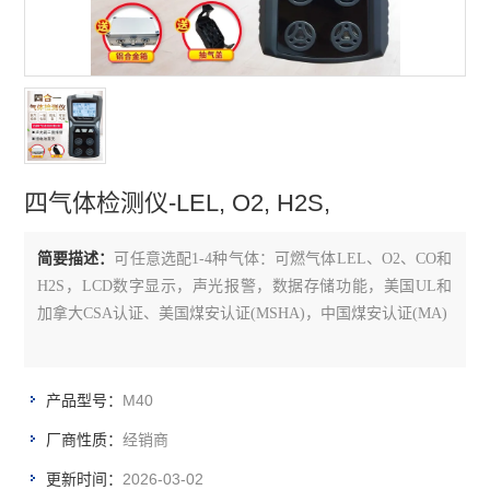
氨气检测仪
硫化氢检测仪
氢气检测仪
氧气检测仪
四气体检测仪-LEL, O2, H2S,
臭氧检测仪
简要描述：
可任意选配1-4种气体：可燃气体LEL、O2、CO和
甲醛检测仪
H2S，LCD数字显示，声光报警，数据存储功能，美国UL和
加拿大CSA认证、美国煤安认证(MSHA)，中国煤安认证(MA)
查看全部 >>
M40
产品型号：
经销商
厂商性质：
2026-03-02
更新时间：