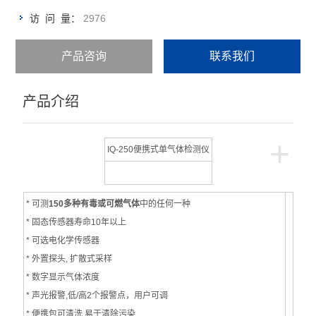
2976
访 问 量：
产品咨询
联系我们
产品介绍
+
IQ-250便携式单气体检测仪
* 可测
150多种有毒或可燃气体
中的任何一种
* 固态传感器寿命10年以上
* 可选电化学传感器
* 外置探头, 扩散式采样
* 数字显示气体浓度
* 声光报警,低/高2个报警点，用户可调
* 便携包可清洗,易于清除污染