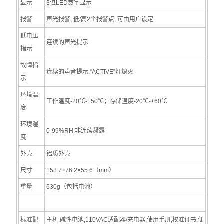
显示
3位LED数字显示
报警
声光报警, 低/高2个报警点, 可由用户设定
低电压
连续的声光提示
指示
故障指
连续的声音提示,“ACTIVE”灯熄灭
示
环境温
工作温度-20℃-+50℃；存储温度-20℃-+60℃
度
环境湿
0-99%RH,非连续凝露
度
外壳
铝质外壳
尺寸
158.7×76.2×55.6（mm）
重量
630g（包括电池）
标准配
主机,碱性电池,110VAC适配器/充电器,使用手册,校准证书,便