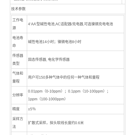
技术参数
工作电
4‘AA’型碱性电池,AC适配器/充电器,可选镍镉充电电池
源
电池寿
碱性电池14小时；镍镉电池8小时
命
传感器
固态传感器, 电化学传感器
类型
气体和
用户可150多种气体中的任何一种气体和量程
量程
0.01ppm（0-10ppm）；0.1ppm（10-100ppm）；
分辨率
1ppm（100-1000ppm）
精度
±5％
采样方
扩散式采样，探头软线长度约0.6米
法