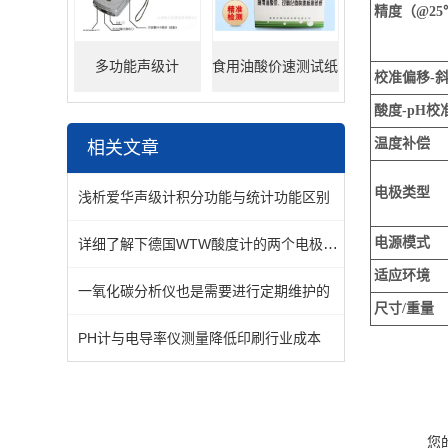
精度（@25
多功能声级计
食用油酸价速测试纸
校准偏移-
酸度-pH校
温度补偿
相关文章
电极类型
浅析爱华声级计积分功能与统计功能区别
详细了解下德国WTW酸度计的两个电极和一个电计
电源模式
适应环境
一氧化碳分析仪也是需要进行定期维护的
尺寸/重量
PH计与电导率仪测量降低印刷行业成本
您