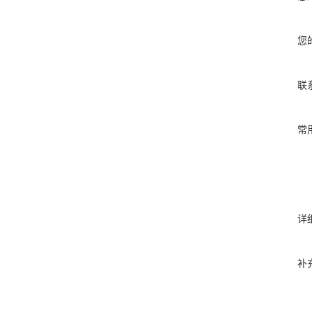
您
联
常
详
补