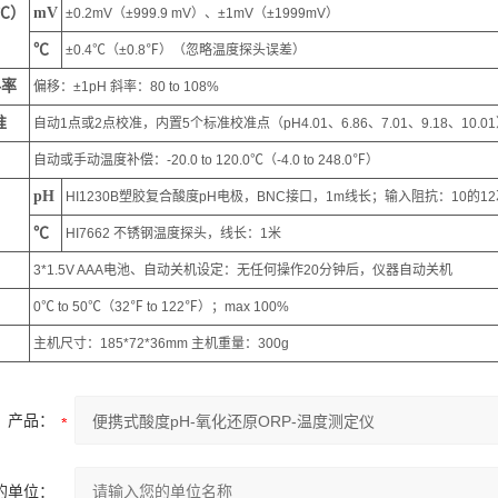
℃）
mV
±0.2mV（±999.9 mV）、±1mV（±1999mV）
℃
±0.4℃（±0.8℉）（忽略温度探头误差）
斜率
偏移：±1pH 斜率：80 to 108%
准
自动1点或2点校准，内置5个标准校准点（pH4.01、6.86、7.01、9.18、10.0
自动或手动温度补偿：-20.0 to 120.0℃（-4.0 to 248.0℉）
pH
HI1230B塑胶复合酸度pH电极，BNC接口，1m线长；输入阻抗：10的12
℃
HI7662 不锈钢温度探头，线长：1米
3*1.5V AAA电池、自动关机设定：无任何操作20分钟后，仪器自动关机
0℃ to 50℃（32℉ to 122℉）；max 100%
主机尺寸：185*72*36mm 主机重量：300g
产品：
的单位：