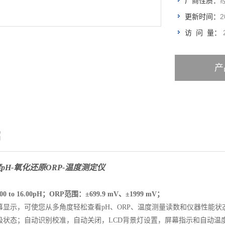
厂商性质：
2
更新时间：
访 问 量：
产
绍
pH-氧化还原ORP-温度测定仪
0 to 16.00pH；ORP范围：±699.9 mV、±1999 mV；
幕显示，可使您从多角度轻松查看pH、ORP、温度测量读数和仪器性能状态；具
极状态；自动识别校准，自动关闭，LCD背景灯设置，屏幕指示和自动温度