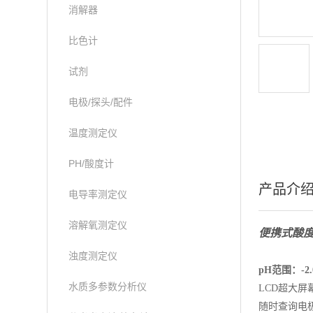
消解器
比色计
试剂
电极/探头/配件
温度测定仪
PH/酸度计
产品介
电导率测定仪
溶解氧测定仪
便携式酸度
浊度测定仪
pH范围：-2.0
水质多参数分析仪
LCD超大屏
随时查询电