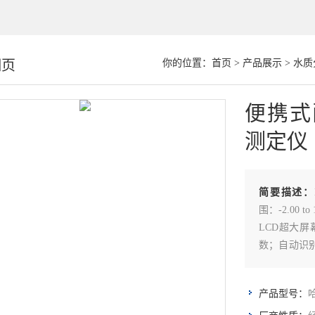
细页
你的位置：
首页
>
产品展示
>
水质
便携式
测定仪
简要描述：
围：-2.00 t
LCD超大屏
数；自动识
换简单快速，
作简单，经
哈
产品型号：