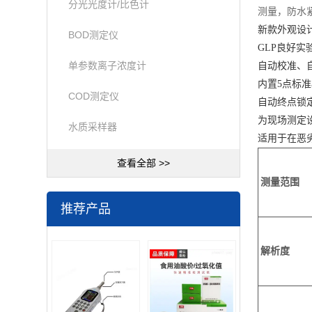
分光光度计/比色计
测量，防水
新款外观设
BOD测定仪
GLP良好
单参数离子浓度计
自动校准、
内置5点标准校准点
COD测定仪
自动终点锁定,
为现场测定
水质采样器
适用于在恶
查看全部 >>
测量范围
推荐产品
解析度