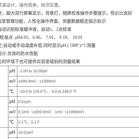
紧凑设计，操作简单，经济实惠。
计，超大双行屏幕显示，背景灯，随屏校准操作步骤提示，性价比良好
实验室管理功能，人性化操作界面，测量数据稳定指示标识
自动识别标准缓冲液，自动1、2点校准
: pH4.01、6.86、 7.01、 9.18、 10.01
自动或手动温度补偿,同时显示pH ( ORP )/°C测量
设计,优良的防水性能
劣的环境下也可提供实验室级别的测量结果
pH
-2.00 to 16.00pH
mV
±699.9mV、±1999mV
℃
-20.0 to 120.0°C、-4.0 to 248.0 °F
pH
0.01pH
mV
0.1mV（±699.9mV） 1mV（±1999mV）
℃
0.1℃、0.1 F
pH
±0.01pH