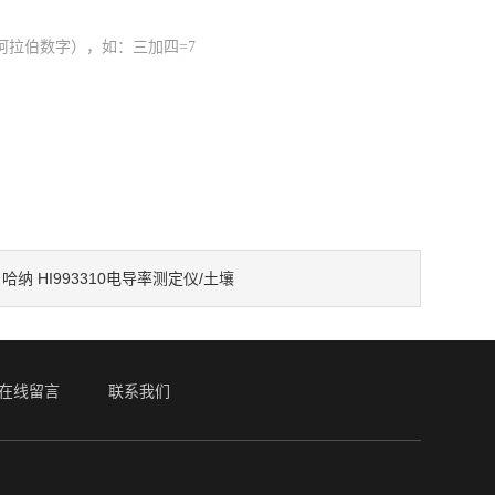
阿拉伯数字），如：三加四=7
哈纳 HI993310电导率测定仪/土壤
：
在线留言
联系我们