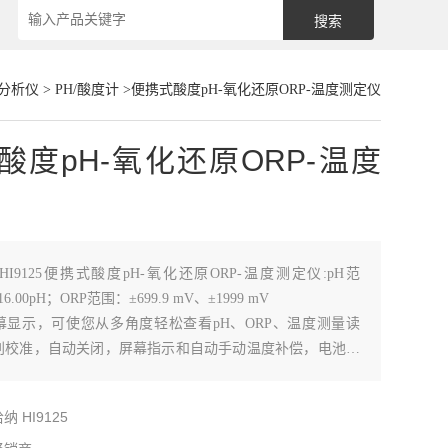
分析仪
>
PH/酸度计
>便携式酸度pH-氧化还原ORP-温度测定仪
酸度pH-氧化还原ORP-温度
HI9125便携式酸度pH-氧化还原ORP-温度测定仪:pH范
o 16.00pH；ORP范围：±699.9 mV、±1999 mV
幕显示，可使您从多角度轻松查看pH、ORP、温度测量读
别校准，自动关闭，屏幕指示和自动手动温度补偿，电池更
BEPS低电量防错系统，避免错误测量，防水紧凑设计，操
济实惠。
纳 HI9125