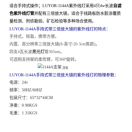
适合手持式操作；LUYOR-1144A紫外线灯采用4只4w长波
自滤
色
紫外线灯管
并配有三倍放大镜，适合于线路板防水胶涂覆质
量检测、刑侦勘验、矿石检验等多种场合使用。
LUYOR-1144A手持式带三倍放大镜的紫外线灯的特点：
手持式，轻盈，携带方便。
内置、高分辨率三倍放大镜(8-英寸/20.3cm焦距)。
四支4瓦长波
黑光灯
管365nm。
可选购支持架的柔性臂，可360º旋转。
LUYOR-1144A手持式带三倍放大镜的紫外线灯的物理参数：
电源：24v
频率：50HZ/60HZ
包装尺寸：65*32*44CM
净重：0.90KGS
毛重：1.31KGS