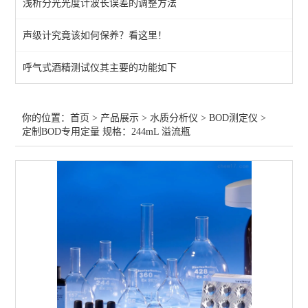
浅析分光光度计波长误差的调整方法
水质多参数测定仪
声级计究竟该如何保养？看这里！
ph测定仪
呼气式酒精测试仪其主要的功能如下
光度计
盐浓度测定仪
你的位置：
首页
>
产品展示
>
水质分析仪
>
BOD测定仪
>
定制BOD专用定量 规格：244mL 溢流瓶
消解器
比色计
试剂
电极/探头/配件
温度测定仪
PH/酸度计