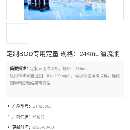
电导率测定仪
溶解氧测定仪
浊度测定仪
水质多参数分析仪
定制BOD专用定量 规格：244mL 溢流瓶
分光光度计/比色计
简要描述：
定制专用溢流瓶，规格：244mL
BOD测定仪
适用BOD测量范围：0 to 200 mg/L，确保快速准确取样，确保
单参数离子浓度计
测量精度和结果可靠性
COD测定仪
ET418658
产品型号：
水质采样器
经销商
厂商性质：
查看全部 >>
2026-03-03
更新时间：