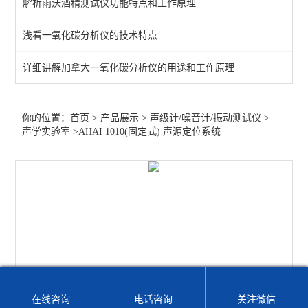
解析雨沃酒精测试仪功能特点和工作原理
多功能声级计
浅看一氧化碳分析仪的技术特点
噪声频谱分析仪
详细讲解加拿大一氧化碳分析仪的用途和工作原理
个人声暴露计
传声器及其他配件
你的位置：
首页
>
产品展示
>
声级计/噪音计/振动测试仪
>
声学实验室
>AHAI 1010(固定式) 声源定位系统
声校准器
振动检测仪
声学实验室
多通道噪声测量系统
查看全部 >>
在线咨询
电话咨询
关注微信