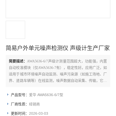
简易户外单元噪声检测仪 声级计生产厂家
简要描述：
AWA5636-6/7声级计测量范围超大，功能强，内置
自动校准模块（仅AWA5636-7有），稳定性好。应用广泛，如
适用于城市环境噪声自动监测、噪声污染源（如施工场地、厂
界、道路车辆等）在线监测，噪声数据自动采集、传输，它具
有全天候监测、无需人值守、系统自动校准等特点。整个监测
系统采用模块化设计，体积小，便于移动、安装和维护，可靠
爱华 AWA5636-6/7型
产品型号：
性高，适用于环境保护、工厂企业、科研院所等部门使用。
经销商
厂商性质：
2026-03-03
更新时间：