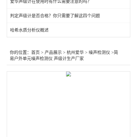
爱华声级计在使用时有什么需要注意的吗？
爱华声级计
判定声级计是否合格？你只需要了解这四个问题
声级计和噪声测量分析仪
哈希水质分析仪概述
查看全部 >>
你的位置：
首页
>
产品展示
>
杭州爱华
>
噪声检测仪
>简
易户外单元噪声检测仪 声级计生产厂家