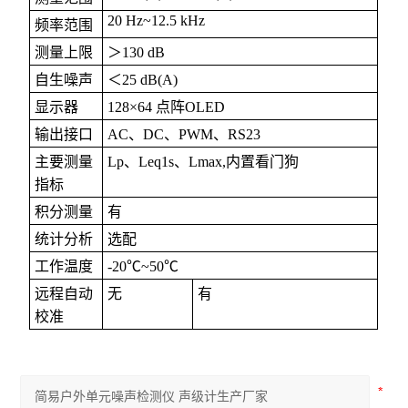
20 Hz~12.5 kHz
频率范围
测量上限
＞130 dB
自生噪声
＜25 dB(A)
显示器
128×64 点阵OLED
输出接口
AC、DC、PWM、RS23
主要测量
Lp、Leq1s、Lmax,内置看门狗
指标
积分测量
有
统计分析
选配
工作温度
-20℃~50℃
远程自动
无
有
校准