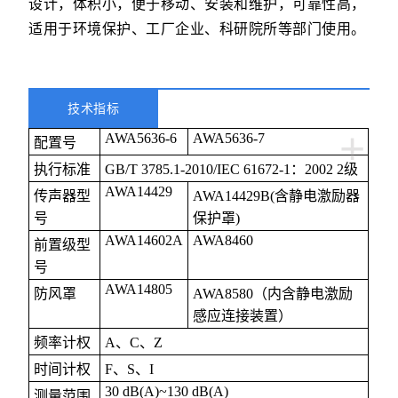
设计，体积小，便于移动、安装和维护，可靠性高，
适用于环境保护、工厂企业、科研院所等部门使用。
技术指标
+
AWA5636-6
AWA5636-7
配置号
执行标准
GB/T 3785.1-2010/IEC 61672-1：2002 2级
AWA14429
传声器型
AWA14429B(含静电激励器
号
保护罩)
AWA14602A
AWA8460
前置级型
号
AWA14805
防风罩
AWA8580（内含静电激励
感应连接装置）
频率计权
A、C、Z
时间计权
F、S、I
30 dB(A)~130 dB(A)
测量范围