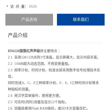
6526
访 问 量：
产品咨询
联系我们
产品介绍
HS6226
国营红声声级计
主要特点 ：
2.1 采用128×128点阵3寸液晶，显示屏幕大，显示内容丰富。
2.2 110dB超大动态范围，不用变换量程。
2.3 频率计权、时间计权、检波全部采用数字信号处理技术实
现，
同时完成A、C、Z三种频率计权、F、S、I三种时间计权等多
种指标的测量。
2.4 用汉字菜单操作，使用更方便。
2.5 可实时(同时)测量及显示12个指标。
2.6 测量结果用Flash RAM保存，或SD卡大容量存贮。