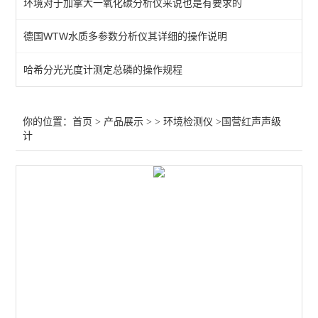
环境对于加拿大一氧化碳分析仪来说也是有要求的
负离子检测仪
德国WTW水质多参数分析仪其详细的操作说明
fluke红外热像仪
哈希分光光度计测定总磷的操作规程
WBGT热指数测定仪
粉尘检测仪
你的位置：
首页
>
产品展示
> >
环境检测仪
>国营红声声级
计
查看全部 >>