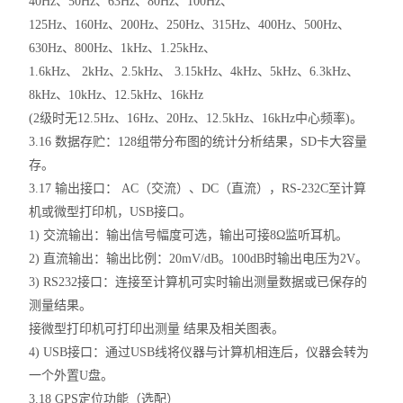
40Hz、50Hz、63Hz、80Hz、100Hz、
125Hz、160Hz、200Hz、250Hz、315Hz、400Hz、500Hz、
630Hz、800Hz、1kHz、1.25kHz、
1.6kHz、 2kHz、2.5kHz、 3.15kHz、4kHz、5kHz、6.3kHz、
8kHz、10kHz、12.5kHz、16kHz
(2级时无12.5Hz、16Hz、20Hz、12.5kHz、16kHz中心频率)。
3.16 数据存贮：128组带分布图的统计分析结果，SD卡大容量
存。
3.17 输出接口： AC（交流）、DC（直流），RS-232C至计算
机或微型打印机，USB接口。
1) 交流输出：输出信号幅度可选，输出可接8Ω监听耳机。
2) 直流输出：输出比例：20mV/dB。100dB时输出电压为2V。
3) RS232接口：连接至计算机可实时输出测量数据或已保存的
测量结果。
接微型打印机可打印出测量 结果及相关图表。
4) USB接口：通过USB线将仪器与计算机相连后，仪器会转为
一个外置U盘。
3.18 GPS定位功能（选配）