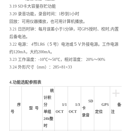
3.19 SD卡大容量存贮功能
3.20 录音功能，录音时间：1秒到1小时
回放：可用仪器播放，也可用计算机播放。
3.21 日历时钟：每月误差小于1分钟，可GPS授时、校时,内置
后备电池。
3.22 电源： 4节LR6（５号）电池或５Ｖ外接电源。工作电源
约120mA，大约200mA。
3.23 工作温度：-10℃～50℃，相对湿度： 20%～90%
3.24 外形尺寸（mm）：285×81×33
4.
功能选配参照表
+
统
计积
SD
序
分
1/1
1/3
GPS
备
-
型
号
卡
号
单组
OCT
OCT
定位
注
录音
24h
整
时