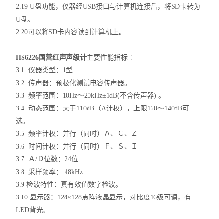
2.19 U盘功能，仪器经USB接口与计算机连接后，将SD卡转为
U盘。
2.20可以将SD卡内容读到计算机上
。
HS6226
国营红声声级计
主要性能指标 ：
3.1 仪器类型：1型
3.2 传声器：预极化测试电容传声器。
3.3 频率范围：10Hz～20kHz±1dB(不含传声器) 。
3.4 动态范围：大于110dB（A计权），上限120～140dB可
选。
3.5 频率计权：并行（同时）Ａ、Ｃ、Ｚ
3.6 时间计权：并行（同时）Ｆ、Ｓ、Ｉ
3.7 Ａ/Ｄ位数：24位
3.8 采样频率： 48kHz
3.9 检波特性：真有效值数字检波。
3.10 显示器：128×128点阵液晶显示，对比度16级可调，有
LED背光。