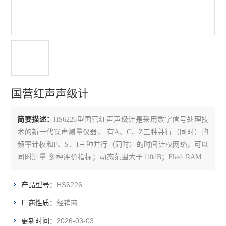
国营红声声级计
简要描述：
HS6226型国营红声声级计是采用数字信号处理技
术的新一代噪声测量仪器， 有A、C、Z三种并行（同时）的
频率计权和F、S、I三种并行（同时）的时间计权网络，可以
同时测量 多种评价指标；动态范围大于110dB；Flash RAM可
靠保存测量结果数据，也可使用SD卡存 贮数据,仪器具有大容
量存贮、录音、U盘、读卡器等功能。模块化设计，用户可以
HS6226
产品型号：
根据需要选购相应 的模块。它除了具有适于环境噪声监测的
经销商
厂商性质：
优点外
2026-03-03
更新时间：