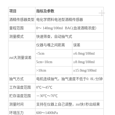
+
项目
指标及参数
酒精传感器类型
电化学燃料电池型酒精传感器
量程范围
0～ 140mg/100ml BAC(血液酒精浓度）
测量模式
快速筛查，自动抽气式
仪器与嘴之间距离
误差
<5cm
±6.0mg/100ml
zui大测量误差
5cm~10cm
±8.0mg/100ml
>10cm
±15.0mg/100ml
抽气方式
电机连续抽气，抽气速度不低于0. 8L/分钟
工作温度范围
0℃～45℃
贮存温度范围
－30℃～70℃
测量时间
支持在仪器上自己调整，zui快1秒出结果
环境压力
600～1400hPa