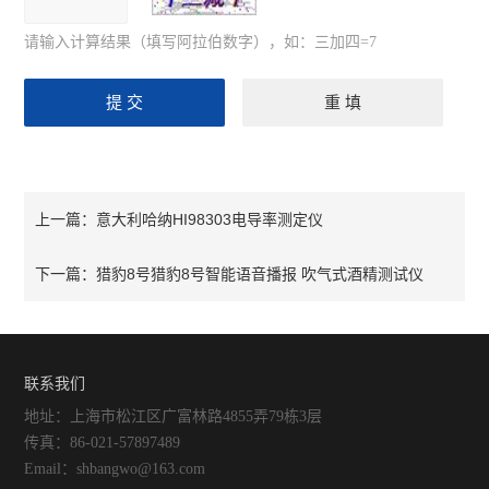
请输入计算结果（填写阿拉伯数字），如：三加四=7
意大利哈纳HI98303电导率测定仪
上一篇：
猎豹8号猎豹8号智能语音播报 吹气式酒精测试仪
下一篇：
联系我们
地址：上海市松江区广富林路4855弄79栋3层
传真：86-021-57897489
Email：shbangwo@163.com