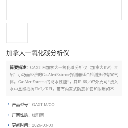
氨气检测仪
硫化氢检测仪
氢气检测仪
氧气检测仪
加拿大一氧化碳分析仪
臭氧检测仪
简要描述：
GAXT-M加拿大一氧化碳分析仪（加拿大BW）介
甲醛检测仪
绍：小巧而经济的GasAlertExtreme探测器适合检测多种有害气
体。GasAlertExtreme的防水性能*，其IP 66／67外壳可*浸入
查看全部 >>
水中且能抵抗EMI／RFI。带有内置式防震护套和耐用的不锈
钢鳄鱼夹。超高声音警报、闪烁的LED光柱和内置式振动器可
以向用户发出危险警报易于阅读的超大型显示屏带有内置式背
GAXT-M/CO
产品型号：
光灯
经销商
厂商性质：
2026-03-03
更新时间：