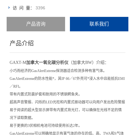
3396
访 问 量：
产品咨询
联系我们
产品介绍
GAXT-M
加拿大一氧化碳分析仪
（加拿大BW）介绍：
小巧而经济的GasAlertExtreme探测器适合检测多种有害气体。
GasAlertExtreme的防水性能*，其IP 66／67外壳可*浸入水中且能抵抗EMI
／RFI。
带有内置式防震护套和耐用的不锈钢鳄鱼夹。
超高声音警报、闪烁的LED光柱和内置式振动器可以向用户发出危险警报
易于阅读的超大型显示屏带有内置式背光灯，可以确保在光线不足的情
况下读取数据。
易于更换的3伏相机电池可持续使用长达2年。
GasAlertExtreme可以明确地显示有害气体的存在的低、高、TWA和S气体