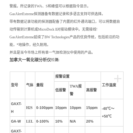
警报。所记录的TWA、S和峰值可以根据指令显示。
GasAlertExtreme探测器备有数据记录和多语言支持可供选择。
带有数据记录功能的探测器配备了内置的红外通讯端口，可以将数据自
动传输到计算机或MicroDock ll对接站模块中。无需接线!
GasAlertExtreme延续了BW Technologies产品的优良传统，包括前沿的功
能，*地操作，经久耐用。
并且是当今市场上所有单一气体检测仪中使用的产品。
加拿大一氧化碳分析仪
检
测:
+
报警设置
型号
气体
量程
工作温度
TWA报
低报警
高报警
警
GAXT-
H2S
0-100ppm
10ppm
10ppm
15ppm
-40℃～
H
+50℃
GA-W
LEL
0-100%
10%
N/A
20%
GAXT-