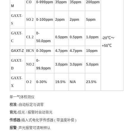
CO
0-999ppm
35ppm
35ppm
200ppm
M
GAXT-
SO 2
0-100ppm
2ppm
2ppm
5ppm
S
GAXT-
0-
CL 2
0.5ppm
0.5ppm
1.0ppm
-20℃～
C
50.0ppm
+50℃
GAXT-Z
HCN
0-30ppm
4.7ppm
4.7ppm
10ppm
GAXT-
0-
NO 2
3.0ppm
3.0ppm
5.0ppm
D
99.9ppm
GAXT-
O 2
0-30%
19.5%
N/A
23.5%
X
单一气体检测仪
校
准 :
自动标定与调零
背
光
:
低光 / 报警时自动背光
传
感器
:
插入式电化学传感器 ( 带温度补偿 )
报
警
: 声光报警可清晰辨认