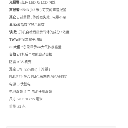
光报警 :
红色 LED 及 LCD 闪烁
声报警 :
95dB (0.3 米 ) 可变的声音报警
其它 :
: 过量程 , 传感器失效 , 电量不足
显
示
:
液晶数字显示读数
读 数 :
开机自检后显示气体的成分 / 浓度
TWA:
时间加权平均值
zui大值 :
记 录显示zui大气体暴露量
自检 :
开机后全功能自动自检
防震 ABS 机壳
湿度 :5%--95%RH( 非冷凝 )
EMI/RFI: 符合 EMC 标准的 89/336/EEC
电源 :3 伏锂电
电池寿命 :2 年 电池使用寿命
尺寸 :28 x 50 x 95 毫米
重量 :82 克